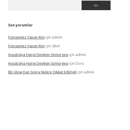
Arama
Son yorumlar
Fotosentez Yapan Kim
için
admin
Fotosentez Yapan Kim
için
Sibel
Avustralya Hangi Devletin Sömürgesi
için
admin
Avustralya Hangi Devletin Sömürgesi
için
Doru
Bb Glow Dan Sonra Nelere Dikkat Edilmeli
için
admin
riş
famecasino giriş
ilbet giriş adresi
www.betexper.xyz/