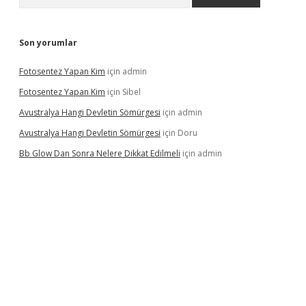
Son yorumlar
Fotosentez Yapan Kim
için
admin
Fotosentez Yapan Kim
için
Sibel
Avustralya Hangi Devletin Sömürgesi
için
admin
Avustralya Hangi Devletin Sömürgesi
için
Doru
Bb Glow Dan Sonra Nelere Dikkat Edilmeli
için
admin
ni giriş
famecasino giriş
ilbet giriş adresi
www.betexper.xyz/