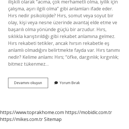
ilişkili olarak “acıma, çok merhametli olma, iyilik için
çalışma, aşırı ilgili olma” gibi anlamları ifade eder.
Hırs nedir psikolojide? Hırs, somut veya soyut bir
olay, kişi veya nesne üzerinde avantaj elde etme ve
başarılı olma yönünde güçlü bir arzudur. Hırs,
sıklıkla karıştırıldığı gibi rekabet anlamına gelmez.
Hırs rekabeti tetikler, ancak hırsın rekabetle eş
anlamlı olmadığını belirtmekte fayda var. Hırs tanımı
nedir? Kelime anlamı: Hırs; “öfke, dargınlık; kırgınlık;
bitmez tükenmez…
Hırs
Devamını okuyun
Yorum Bırak
Bir
Duygu
Mu
https://www.toprakhome.com
https://mobidic.com.tr
https://mikes.com.tr
Sitemap