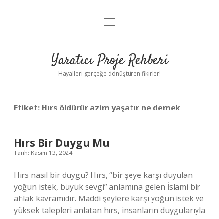
menüyü
Anasayfa
aç
Gizlilik Politikası
Yaratıcı Proje Rehberi
Yasal Uyarı
Hayalleri gerçeğe dönüştüren fikirler!
Hakkımızda
Etiket:
Hırs öldürür azim yaşatır ne demek
Hırs Bir Duygu Mu
Tarih: Kasım 13, 2024
Hırs nasıl bir duygu? Hırs, “bir şeye karşı duyulan
yoğun istek, büyük sevgi” anlamına gelen İslami bir
ahlak kavramıdır. Maddi şeylere karşı yoğun istek ve
yüksek talepleri anlatan hırs, insanların duygularıyla