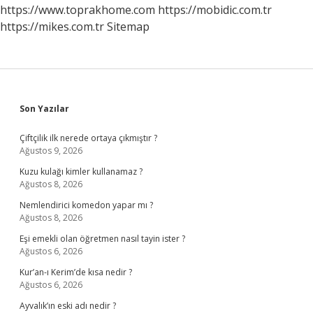
https://www.toprakhome.com
https://mobidic.com.tr
https://mikes.com.tr
Sitemap
Sidebar
Son Yazılar
Çiftçilik ilk nerede ortaya çıkmıştır ?
Ağustos 9, 2026
Kuzu kulağı kimler kullanamaz ?
Ağustos 8, 2026
Nemlendirici komedon yapar mı ?
Ağustos 8, 2026
Eşi emekli olan öğretmen nasıl tayin ister ?
Ağustos 6, 2026
Kur’an-ı Kerim’de kısa nedir ?
Ağustos 6, 2026
Ayvalık’ın eski adı nedir ?