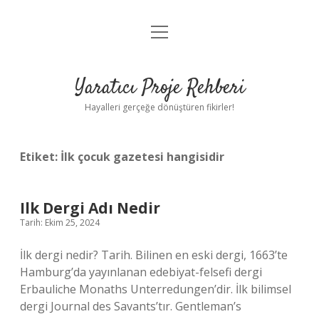
menüyü
Anasayfa
aç
Gizlilik Politikası
Yaratıcı Proje Rehberi
Yasal Uyarı
Hayalleri gerçeğe dönüştüren fikirler!
Hakkımızda
Etiket:
İlk çocuk gazetesi hangisidir
Ilk Dergi Adı Nedir
Tarih: Ekim 25, 2024
İlk dergi nedir? Tarih. Bilinen en eski dergi, 1663’te
Hamburg’da yayınlanan edebiyat-felsefi dergi
Erbauliche Monaths Unterredungen’dir. İlk bilimsel
dergi Journal des Savants’tır. Gentleman’s