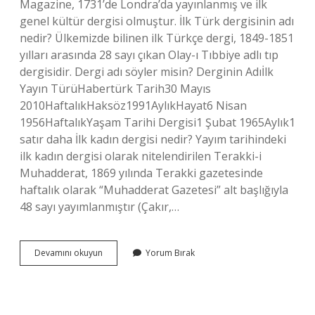
Magazine, 1731’de Londra’da yayınlanmış ve ilk
genel kültür dergisi olmuştur. İlk Türk dergisinin adı
nedir? Ülkemizde bilinen ilk Türkçe dergi, 1849-1851
yılları arasında 28 sayı çıkan Olay-ı Tıbbiye adlı tıp
dergisidir. Dergi adı söyler misin? Derginin Adıİlk
Yayın TürüHabertürk Tarih30 Mayıs
2010HaftalıkHaksöz1991AylıkHayat6 Nisan
1956HaftalıkYaşam Tarihi Dergisi1 Şubat 1965Aylık1
satır daha İlk kadın dergisi nedir? Yayım tarihindeki
ilk kadın dergisi olarak nitelendirilen Terakki-i
Muhadderat, 1869 yılında Terakki gazetesinde
haftalık olarak “Muhadderat Gazetesi” alt başlığıyla
48 sayı yayımlanmıştır (Çakır,…
Ilk
Devamını okuyun
Yorum Bırak
Dergi
Adı
Nedir