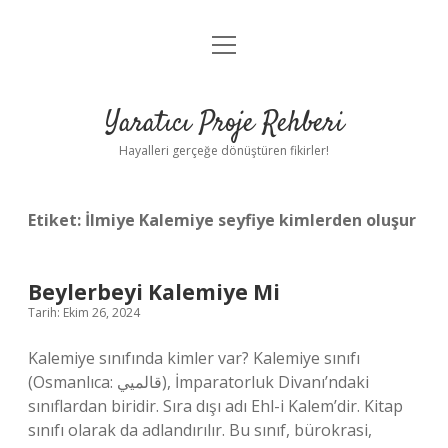
menüyü
Anasayfa
aç
Gizlilik Politikası
Yaratıcı Proje Rehberi
Yasal Uyarı
Hayalleri gerçeğe dönüştüren fikirler!
Hakkımızda
Etiket:
İlmiye Kalemiye seyfiye kimlerden oluşur
Beylerbeyi Kalemiye Mi
Tarih: Ekim 26, 2024
Kalemiye sınıfında kimler var? Kalemiye sınıfı
(Osmanlıca: قالميي‎), İmparatorluk Divanı’ndaki
sınıflardan biridir. Sıra dışı adı Ehl-i Kalem’dir. Kitap
sınıfı olarak da adlandırılır. Bu sınıf, bürokrasi,