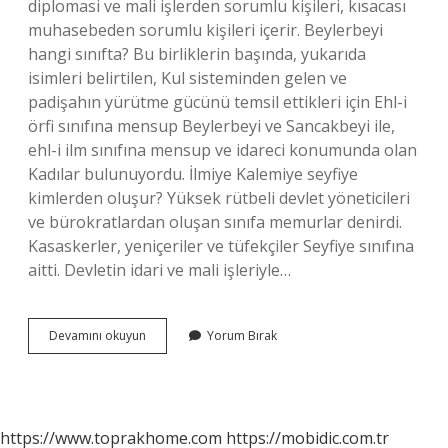
diplomasi ve mali işlerden sorumlu kişileri, kısacası
muhasebeden sorumlu kişileri içerir. Beylerbeyi
hangi sınıfta? Bu birliklerin başında, yukarıda
isimleri belirtilen, Kul sisteminden gelen ve
padişahın yürütme gücünü temsil ettikleri için Ehl-i
örfi sınıfına mensup Beylerbeyi ve Sancakbeyi ile,
ehl-i ilm sınıfına mensup ve idareci konumunda olan
Kadılar bulunuyordu. İlmiye Kalemiye seyfiye
kimlerden oluşur? Yüksek rütbeli devlet yöneticileri
ve bürokratlardan oluşan sınıfa memurlar denirdi.
Kasaskerler, yeniçeriler ve tüfekçiler Seyfiye sınıfına
aitti. Devletin idari ve mali işleriyle…
Beylerbeyi
Devamını okuyun
Yorum Bırak
Kalemiye
Mi
https://www.toprakhome.com
https://mobidic.com.tr