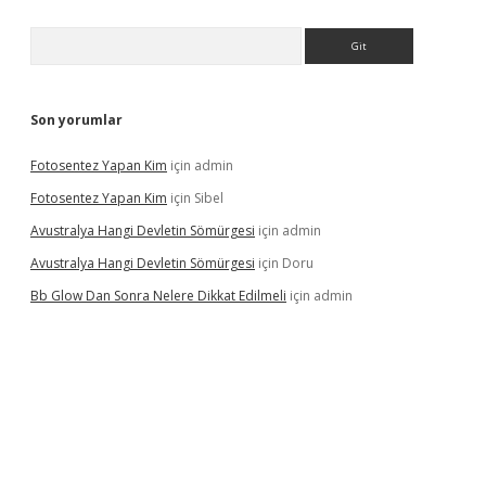
Arama
Son yorumlar
Fotosentez Yapan Kim
için
admin
Fotosentez Yapan Kim
için
Sibel
Avustralya Hangi Devletin Sömürgesi
için
admin
Avustralya Hangi Devletin Sömürgesi
için
Doru
Bb Glow Dan Sonra Nelere Dikkat Edilmeli
için
admin
riş
famecasino giriş
ilbet giriş adresi
www.betexper.xyz/