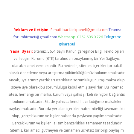
iriş
famecasino giriş
ilbet giriş adresi
www.betexper.xyz/
Reklam ve İletişim:
E-mail:
backlinkpaneli@gmail.com
Teams:
forumhizmeti@gmail.com
Whatsapp: 0262 606 0 726
Telegram:
@karabul
Yasal Uyarı:
Sitemiz, 5651 Sayılı Kanun gereğince Bilgi Teknolojileri
ve İletişim Kurumu (BTK) tarafından onaylanmış bir Yer Sağlayıcı
olarak hizmet vermektedir. Bu nedenle, sitedeki içerikleri proaktif
olarak denetleme veya araştırma yükümlülüğümüz bulunmamaktadır.
Ancak, üyelerimiz yazdıkları içeriklerin sorumluluğunu taşımakta olup,
siteye üye olarak bu sorumluluğu kabul etmiş sayılırlar. Bu internet
sitesi, herhangi bir marka, kurum veya şahıs şirketi ile hiçbir bağlantısı
bulunmamaktadır. Sitede yalnızca kendi hazırladığımız makaleler
paylaşılmaktadır. Burada yer alan içerikler haber niteliği taşımamakta
olup, gerçek kurum ve kişiler hakkında paylaşım yapılmamaktadır.
Gerçek kurum ve kişiler ile isim benzerlikleri tamamen tesadüfidir.
Sitemiz, kar amacı gütmeyen ve tamamen ücretsiz bir bilgi paylaşım