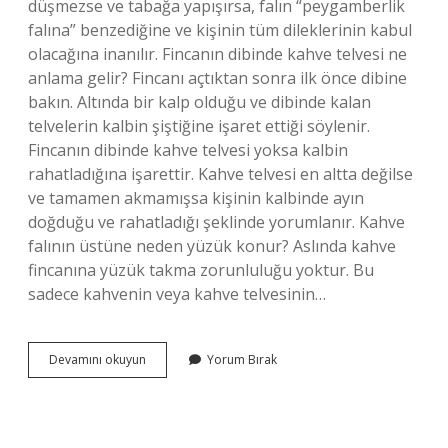
düşmezse ve tabağa yapışırsa, falın “peygamberlik
falına” benzediğine ve kişinin tüm dileklerinin kabul
olacağına inanılır. Fincanın dibinde kahve telvesi ne
anlama gelir? Fincanı açtıktan sonra ilk önce dibine
bakın. Altında bir kalp olduğu ve dibinde kalan
telvelerin kalbin şiştiğine işaret ettiği söylenir.
Fincanın dibinde kahve telvesi yoksa kalbin
rahatladığına işarettir. Kahve telvesi en altta değilse
ve tamamen akmamışsa kişinin kalbinde ayın
doğduğu ve rahatladığı şeklinde yorumlanır. Kahve
falının üstüne neden yüzük konur? Aslında kahve
fincanına yüzük takma zorunluluğu yoktur. Bu
sadece kahvenin veya kahve telvesinin…
Kahve
Devamını okuyun
Yorum Bırak
Falı
Baktırırken
Nelere
Dikkat