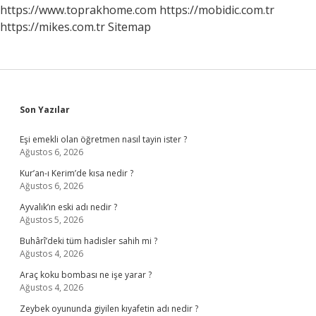
Etmeliyiz
https://www.toprakhome.com
https://mobidic.com.tr
https://mikes.com.tr
Sitemap
Sidebar
Son Yazılar
Eşi emekli olan öğretmen nasıl tayin ister ?
Ağustos 6, 2026
Kur’an-ı Kerim’de kısa nedir ?
Ağustos 6, 2026
Ayvalık’ın eski adı nedir ?
Ağustos 5, 2026
Buhârî’deki tüm hadisler sahih mi ?
Ağustos 4, 2026
Araç koku bombası ne işe yarar ?
Ağustos 4, 2026
Zeybek oyununda giyilen kıyafetin adı nedir ?