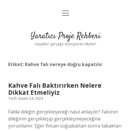
menüyü
Anasayfa
aç
Gizlilik Politikası
Yaratıcı Proje Rehberi
Yasal Uyarı
Hayalleri gerçeğe dönüştüren fikirler!
Hakkımızda
Etiket:
Kahve falı nereye doğru kapatılır
Kahve Falı Baktırırken Nelere
Dikkat Etmeliyiz
Tarih: Kasım 24, 2024
Falda dileğin gerçekleşeceği nasıl anlaşılır? Falcının
dileğinin gerçekleşip gerçekleşmeyeceğine
yorumlanır. Eğer fincan soğuduktan sonra tabaktan