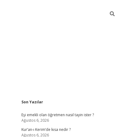
Sidebar
Son Yazılar
ilbet yeni giriş
famec
Eşi emekli olan öğretmen nasıl tayin ister ?
Ağustos 6, 2026
Kur’an-ı Kerim’de kısa nedir ?
Ağustos 6, 2026