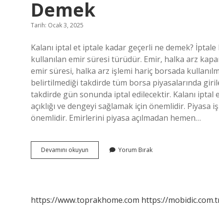
Demek
Tarih: Ocak 3, 2025
Kalanı iptal et iptale kadar geçerli ne demek? İptale
kullanılan emir süresi türüdür. Emir, halka arz kapa
emir süresi, halka arz işlemi hariç borsada kullanılm
belirtilmediği takdirde tüm borsa piyasalarında girile
takdirde gün sonunda iptal edilecektir. Kalanı iptal 
açıklığı ve dengeyi sağlamak için önemlidir. Piyasa 
önemlidir. Emirlerini piyasa açılmadan hemen…
Borsa
Devamını okuyun
Yorum Bırak
Geçerlilik
Süresi
Kalanı
Iptal
Et
https://www.toprakhome.com
https://mobidic.com.t
Ne
Demek