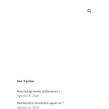
Sidebar
Son Yazılar
ilbet yeni giriş
fameca
Kuzu kulağı kimler kullanamaz ?
Ağustos 8, 2026
Nemlendirici komedon yapar mı ?
Ağustos 8, 2026