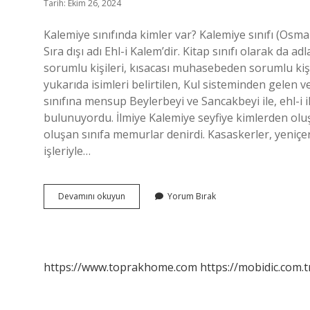
Tarih: Ekim 26, 2024
Kalemiye sınıfında kimler var? Kalemiye sınıfı (Osmanlıca: قالميي‎), İmparatorluk Divanı’ndaki sınıflard
Sıra dışı adı Ehl-i Kalem’dir. Kitap sınıfı olarak da ad
sorumlu kişileri, kısacası muhasebeden sorumlu kişile
yukarıda isimleri belirtilen, Kul sisteminden gelen v
sınıfına mensup Beylerbeyi ve Sancakbeyi ile, ehl-i
bulunuyordu. İlmiye Kalemiye seyfiye kimlerden oluş
oluşan sınıfa memurlar denirdi. Kasaskerler, yeniçerile
işleriyle…
Beylerbeyi
Devamını okuyun
Yorum Bırak
Kalemiye
Mi
https://www.toprakhome.com
https://mobidic.com.t