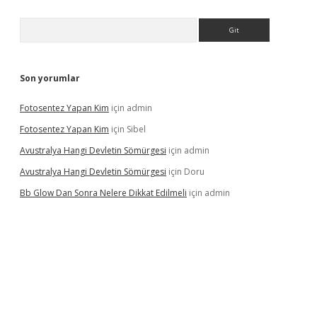
Arama
Son yorumlar
Fotosentez Yapan Kim
için
admin
Fotosentez Yapan Kim
için
Sibel
Avustralya Hangi Devletin Sömürgesi
için
admin
Avustralya Hangi Devletin Sömürgesi
için
Doru
Bb Glow Dan Sonra Nelere Dikkat Edilmeli
için
admin
 giriş adresi
www.betexper.xyz/