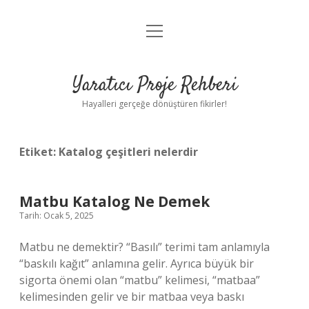
menüyü
Anasayfa
aç
Gizlilik Politikası
Yaratıcı Proje Rehberi
Yasal Uyarı
Hayalleri gerçeğe dönüştüren fikirler!
Hakkımızda
Etiket:
Katalog çeşitleri nelerdir
Matbu Katalog Ne Demek
Tarih: Ocak 5, 2025
Matbu ne demektir? “Basılı” terimi tam anlamıyla
“baskılı kağıt” anlamına gelir. Ayrıca büyük bir
sigorta önemi olan “matbu” kelimesi, “matbaa”
kelimesinden gelir ve bir matbaa veya baskı