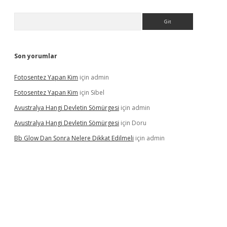
Arama
Son yorumlar
Fotosentez Yapan Kim
için
admin
Fotosentez Yapan Kim
için
Sibel
Avustralya Hangi Devletin Sömürgesi
için
admin
Avustralya Hangi Devletin Sömürgesi
için
Doru
Bb Glow Dan Sonra Nelere Dikkat Edilmeli
için
admin
iriş
famecasino giriş
ilbet giriş adresi
www.betexper.xyz/