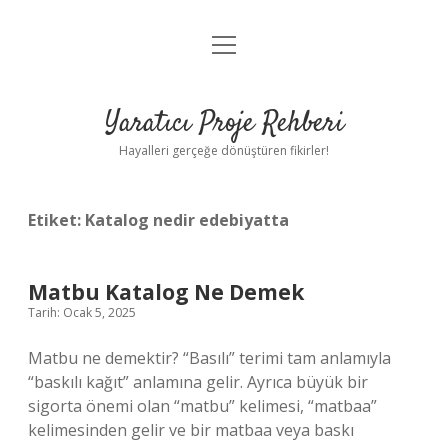
menüyü
Anasayfa
aç
Gizlilik Politikası
Yaratıcı Proje Rehberi
Yasal Uyarı
Hayalleri gerçeğe dönüştüren fikirler!
Hakkımızda
Etiket:
Katalog nedir edebiyatta
Matbu Katalog Ne Demek
Tarih: Ocak 5, 2025
Matbu ne demektir? “Basılı” terimi tam anlamıyla
“baskılı kağıt” anlamına gelir. Ayrıca büyük bir
sigorta önemi olan “matbu” kelimesi, “matbaa”
kelimesinden gelir ve bir matbaa veya baskı