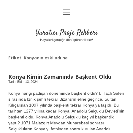
menüyü
Anasayfa
aç
Gizlilik Politikası
Yaratıcı Proje Rehberi
Yasal Uyarı
Hayalleri gerçeğe dönüştüren fikirler!
Hakkımızda
Etiket:
Konyanın eski adı ne
Konya Kimin Zamanında Başkent Oldu
Tarih: Ekim 13, 2024
Konya hangi padişah döneminde başkent oldu? I. Haçlı Seferi
sırasında İznik şehri tekrar Bizans’ın eline geçince, Sultan
Kılıçarslan 1097 yılında başkenti tekrar Konya’ya taşıdı. Bu
tarihten 1277 yılına kadar Konya, Anadolu Selçuklu Devleti’nin
başkenti oldu. Konya Anadolu Selçuklu kaç yıl başkentlik
yaptı? 1071 Malazgirt Meydan Muharebesi sonrası
Selçukluların Konya’yı fethinden sonra kurulan Anadolu