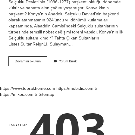
Selçuklu Devleti’nin (1096-1277) başkenti olduğu dönemde
kültür ve sanatta altın çağını yaşamıştır. Konya kimin
başkenti? Konya’nın Anadolu Selçuklu Devleti’nin başkenti
olarak atanmasının 924’üncü yıl dönümü kutlamaları
kapsamında, Alaaddin Camisi’ndeki Selçuklu sultanlarının
türbesinde temsili nöbet değişimi töreni yapıldı. Konya’nın ilk
Selçuklu sultanı kimdir? Tahta Çıkan Sultanların
ListesiSultanReign1I. Süleyman…
Konya
Devamını okuyun
Yorum Bırak
Kimin
Zamanında
Başkent
Oldu
https://www.toprakhome.com
https://mobidic.com.tr
https://mikes.com.tr
Sitemap
403
Sidebar
Son Yazılar