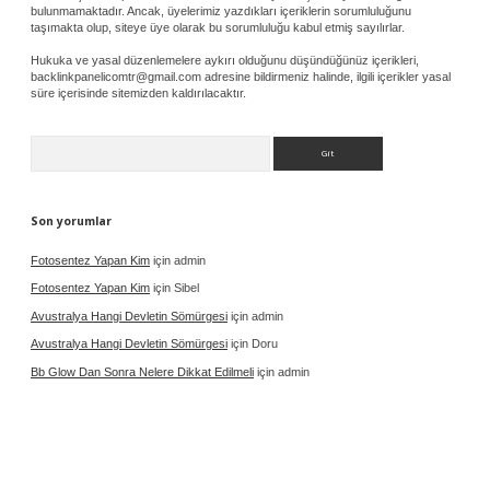
bulunmamaktadır. Ancak, üyelerimiz yazdıkları içeriklerin sorumluluğunu
taşımakta olup, siteye üye olarak bu sorumluluğu kabul etmiş sayılırlar.
Hukuka ve yasal düzenlemelere aykırı olduğunu düşündüğünüz içerikleri,
backlinkpanelicomtr@gmail.com
adresine bildirmeniz halinde, ilgili içerikler yasal
süre içerisinde sitemizden kaldırılacaktır.
Arama
Son yorumlar
Fotosentez Yapan Kim
için
admin
Fotosentez Yapan Kim
için
Sibel
Avustralya Hangi Devletin Sömürgesi
için
admin
Avustralya Hangi Devletin Sömürgesi
için
Doru
Bb Glow Dan Sonra Nelere Dikkat Edilmeli
için
admin