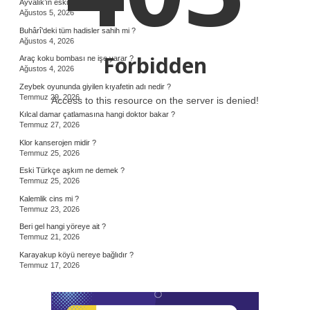
Ayvalık’ın eski adı nedir ?
Ağustos 5, 2026
Buhârî’deki tüm hadisler sahih mi ?
Ağustos 4, 2026
Forbidden
Araç koku bombası ne işe yarar ?
Ağustos 4, 2026
Zeybek oyununda giyilen kıyafetin adı nedir ?
Temmuz 29, 2026
Access to this resource on the server is denied!
Kılcal damar çatlamasına hangi doktor bakar ?
Temmuz 27, 2026
Klor kanserojen midir ?
Temmuz 25, 2026
Eski Türkçe aşkım ne demek ?
Temmuz 25, 2026
Kalemlik cins mi ?
Temmuz 23, 2026
Beri gel hangi yöreye ait ?
Temmuz 21, 2026
Karayakup köyü nereye bağlıdır ?
Temmuz 17, 2026