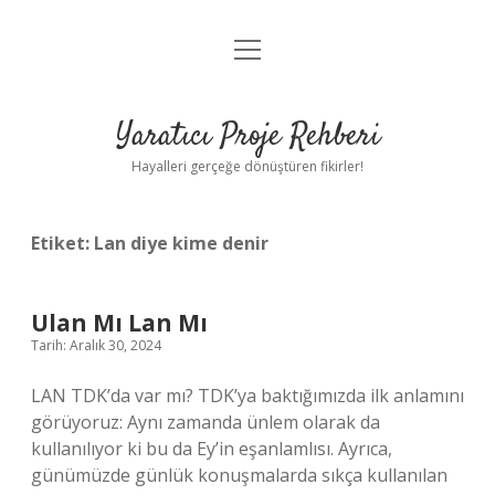
menüyü
Anasayfa
aç
Gizlilik Politikası
Yaratıcı Proje Rehberi
Yasal Uyarı
Hayalleri gerçeğe dönüştüren fikirler!
Hakkımızda
Etiket:
Lan diye kime denir
Ulan Mı Lan Mı
Tarih: Aralık 30, 2024
LAN TDK’da var mı? TDK’ya baktığımızda ilk anlamını
görüyoruz: Aynı zamanda ünlem olarak da
kullanılıyor ki bu da Ey’in eşanlamlısı. Ayrıca,
günümüzde günlük konuşmalarda sıkça kullanılan