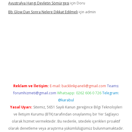
Avustralya Hangi Devletin Sömürgesi
için
Doru
Bb Glow Dan Sonra Nelere Dikkat Edilmeli
için
admin
riş
famecasino giriş
ilbet giriş adresi
www.betexper.xyz/
Reklam ve İletişim:
E-mail:
backlinkpaneli@gmail.com
Teams:
forumhizmeti@gmail.com
Whatsapp: 0262 606 0 726
Telegram:
@karabul
Yasal Uyarı:
Sitemiz, 5651 Sayılı Kanun gereğince Bilgi Teknolojileri
ve İletişim Kurumu (BTK) tarafından onaylanmış bir Yer Sağlayıcı
olarak hizmet vermektedir. Bu nedenle, sitedeki içerikleri proaktif
olarak denetleme veya araştırma yükümlülüğümüz bulunmamaktadır.