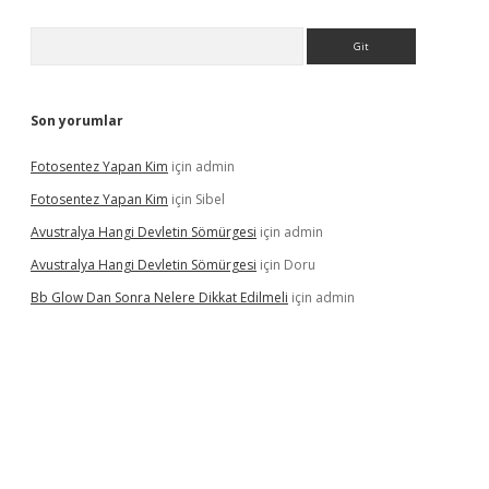
Arama
Son yorumlar
Fotosentez Yapan Kim
için
admin
Fotosentez Yapan Kim
için
Sibel
Avustralya Hangi Devletin Sömürgesi
için
admin
Avustralya Hangi Devletin Sömürgesi
için
Doru
Bb Glow Dan Sonra Nelere Dikkat Edilmeli
için
admin
riş
famecasino giriş
ilbet giriş adresi
www.betexper.xyz/