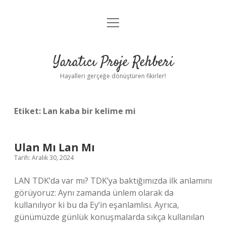
menüyü
Anasayfa
aç
Gizlilik Politikası
Yaratıcı Proje Rehberi
Yasal Uyarı
Hayalleri gerçeğe dönüştüren fikirler!
Hakkımızda
Etiket:
Lan kaba bir kelime mi
Ulan Mı Lan Mı
Tarih: Aralık 30, 2024
LAN TDK’da var mı? TDK’ya baktığımızda ilk anlamını
görüyoruz: Aynı zamanda ünlem olarak da
kullanılıyor ki bu da Ey’in eşanlamlısı. Ayrıca,
günümüzde günlük konuşmalarda sıkça kullanılan