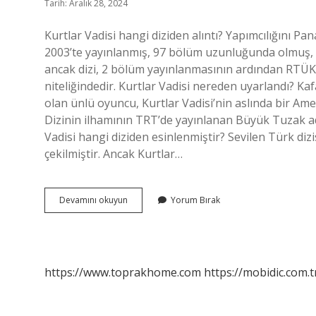
Tarih: Aralık 28, 2024
Kurtlar Vadisi hangi diziden alıntı? Yapımcılığını Pan
2003’te yayınlanmış, 97 bölüm uzunluğunda olmuş, “Ku
ancak dizi, 2 bölüm yayınlanmasının ardından RTÜK 
niteliğindedir. Kurtlar Vadisi nereden uyarlandı? 
olan ünlü oyuncu, Kurtlar Vadisi’nin aslında bir Ame
Dizinin ilhamının TRT’de yayınlanan Büyük Tuzak adl
Vadisi hangi diziden esinlenmiştir? Sevilen Türk dizi
çekilmiştir. Ancak Kurtlar…
Kurtlar
Devamını okuyun
Yorum Bırak
Vadisi
Hangi
Dizinin
Uyarlaması
https://www.toprakhome.com
https://mobidic.com.t