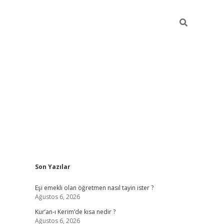
Sidebar
Son Yazılar
ilbet yeni giriş
fameca
Eşi emekli olan öğretmen nasıl tayin ister ?
Ağustos 6, 2026
Kur’an-ı Kerim’de kısa nedir ?
Ağustos 6, 2026