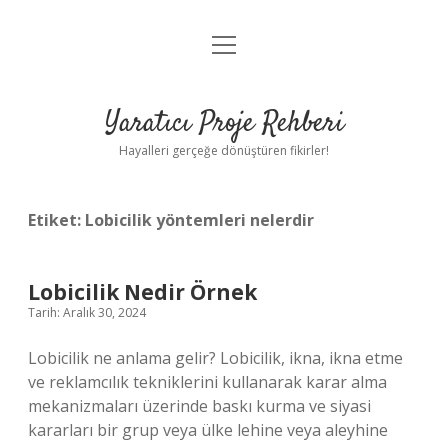
menüyü
Anasayfa
aç
Gizlilik Politikası
Yaratıcı Proje Rehberi
Yasal Uyarı
Hayalleri gerçeğe dönüştüren fikirler!
Hakkımızda
Etiket:
Lobicilik yöntemleri nelerdir
Lobicilik Nedir Örnek
Tarih: Aralık 30, 2024
Lobicilik ne anlama gelir? Lobicilik, ikna, ikna etme
ve reklamcılık tekniklerini kullanarak karar alma
mekanizmaları üzerinde baskı kurma ve siyasi
kararları bir grup veya ülke lehine veya aleyhine