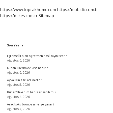
https://www.toprakhome.com
https://mobidic.com.tr
https://mikes.com.tr
Sitemap
Sidebar
Son Yazılar
Eşi emekli olan öğretmen nasıl tayin ister ?
Ağustos 6, 2026
Kur’an-ı Kerim’de kısa nedir ?
Ağustos 6, 2026
Ayvalık’ın eski adı nedir ?
Ağustos 5, 2026
Buhârî’deki tüm hadisler sahih mi ?
Ağustos 4, 2026
Araç koku bombası ne işe yarar ?
Ağustos 4, 2026