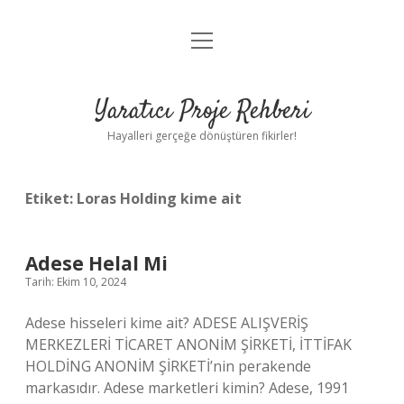
menüyü
Anasayfa
aç
Gizlilik Politikası
Yaratıcı Proje Rehberi
Yasal Uyarı
Hayalleri gerçeğe dönüştüren fikirler!
Hakkımızda
Etiket:
Loras Holding kime ait
Adese Helal Mi
Tarih: Ekim 10, 2024
Adese hisseleri kime ait? ADESE ALIŞVERİŞ
MERKEZLERİ TİCARET ANONİM ŞİRKETİ, İTTİFAK
HOLDİNG ANONİM ŞİRKETİ’nin perakende
markasıdır. Adese marketleri kimin? Adese, 1991