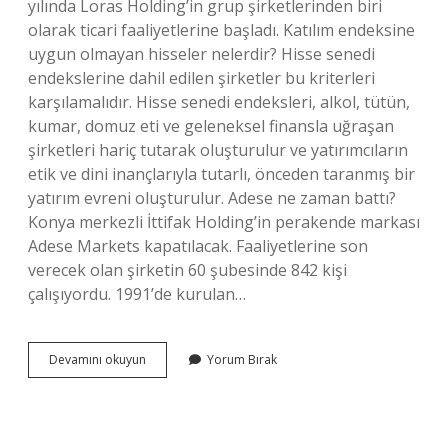
yılında Loras Holding’in grup şirketlerinden biri
olarak ticari faaliyetlerine başladı. Katılım endeksine
uygun olmayan hisseler nelerdir? Hisse senedi
endekslerine dahil edilen şirketler bu kriterleri
karşılamalıdır. Hisse senedi endeksleri, alkol, tütün,
kumar, domuz eti ve geleneksel finansla uğraşan
şirketleri hariç tutarak oluşturulur ve yatırımcıların
etik ve dini inançlarıyla tutarlı, önceden taranmış bir
yatırım evreni oluşturulur. Adese ne zaman battı?
Konya merkezli İttifak Holding’in perakende markası
Adese Markets kapatılacak. Faaliyetlerine son
verecek olan şirketin 60 şubesinde 842 kişi
çalışıyordu. 1991’de kurulan…
Adese
Devamını okuyun
Yorum Bırak
Helal
Mi