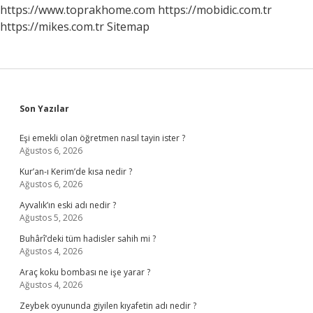
https://www.toprakhome.com
https://mobidic.com.tr
https://mikes.com.tr
Sitemap
Sidebar
Son Yazılar
Eşi emekli olan öğretmen nasıl tayin ister ?
Ağustos 6, 2026
Kur’an-ı Kerim’de kısa nedir ?
Ağustos 6, 2026
Ayvalık’ın eski adı nedir ?
Ağustos 5, 2026
Buhârî’deki tüm hadisler sahih mi ?
Ağustos 4, 2026
Araç koku bombası ne işe yarar ?
Ağustos 4, 2026
Zeybek oyununda giyilen kıyafetin adı nedir ?