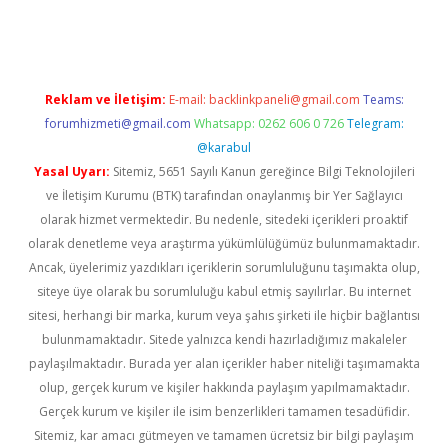
iriş
famecasino giriş
ilbet giriş adresi
www.betexper.xyz/
Reklam ve İletişim:
E-mail:
backlinkpaneli@gmail.com
Teams:
forumhizmeti@gmail.com
Whatsapp: 0262 606 0 726
Telegram:
@karabul
Yasal Uyarı:
Sitemiz, 5651 Sayılı Kanun gereğince Bilgi Teknolojileri
ve İletişim Kurumu (BTK) tarafından onaylanmış bir Yer Sağlayıcı
olarak hizmet vermektedir. Bu nedenle, sitedeki içerikleri proaktif
olarak denetleme veya araştırma yükümlülüğümüz bulunmamaktadır.
Ancak, üyelerimiz yazdıkları içeriklerin sorumluluğunu taşımakta olup,
siteye üye olarak bu sorumluluğu kabul etmiş sayılırlar. Bu internet
sitesi, herhangi bir marka, kurum veya şahıs şirketi ile hiçbir bağlantısı
bulunmamaktadır. Sitede yalnızca kendi hazırladığımız makaleler
paylaşılmaktadır. Burada yer alan içerikler haber niteliği taşımamakta
olup, gerçek kurum ve kişiler hakkında paylaşım yapılmamaktadır.
Gerçek kurum ve kişiler ile isim benzerlikleri tamamen tesadüfidir.
Sitemiz, kar amacı gütmeyen ve tamamen ücretsiz bir bilgi paylaşım