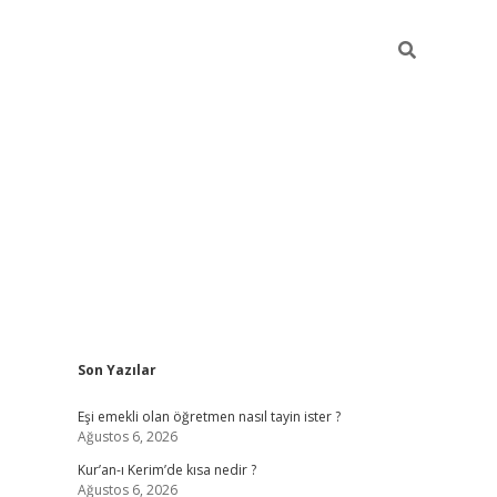
Sidebar
Son Yazılar
ilbet yeni giriş
fameca
Eşi emekli olan öğretmen nasıl tayin ister ?
Ağustos 6, 2026
Kur’an-ı Kerim’de kısa nedir ?
Ağustos 6, 2026