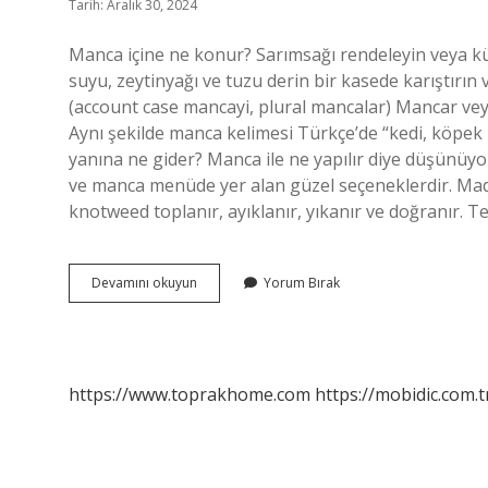
Tarih: Aralık 30, 2024
Manca içine ne konur? Sarımsağı rendeleyin veya kü
suyu, zeytinyağı ve tuzu derin bir kasede karıştırı
(account case mancayi, plural mancalar) Mancar ve
Aynı şekilde manca kelimesi Türkçe’de “kedi, köpek
yanına ne gider? Manca ile ne yapılır diye düşünüyor
ve manca menüde yer alan güzel seçeneklerdir. Madı
knotweed toplanır, ayıklanır, yıkanır ve doğranır. 
Manca
Devamını okuyun
Yorum Bırak
Içinde
Ne
Var
https://www.toprakhome.com
https://mobidic.com.t