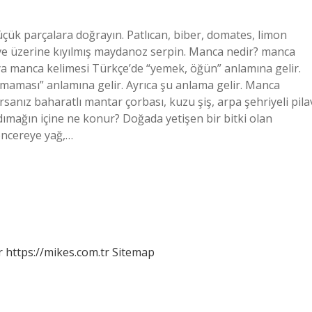
çük parçalara doğrayın. Patlıcan, biber, domates, limon
n ve üzerine kıyılmış maydanoz serpin. Manca nedir? manca
ya manca kelimesi Türkçe’de “yemek, öğün” anlamına gelir.
 maması” anlamına gelir. Ayrıca şu anlama gelir. Manca
sanız baharatlı mantar çorbası, kuzu şiş, arpa şehriyeli pila
mağın içine ne konur? Doğada yetişen bir bitki olan
Tencereye yağ,…
r
https://mikes.com.tr
Sitemap