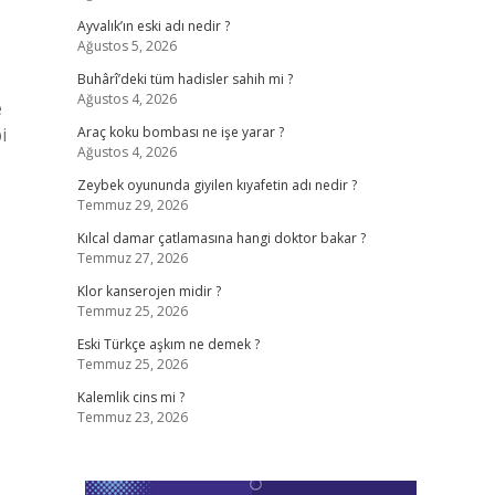
Ayvalık’ın eski adı nedir ?
Ağustos 5, 2026
Buhârî’deki tüm hadisler sahih mi ?
Ağustos 4, 2026
e
i
Araç koku bombası ne işe yarar ?
Ağustos 4, 2026
Zeybek oyununda giyilen kıyafetin adı nedir ?
Temmuz 29, 2026
Kılcal damar çatlamasına hangi doktor bakar ?
Temmuz 27, 2026
Klor kanserojen midir ?
Temmuz 25, 2026
Eski Türkçe aşkım ne demek ?
Temmuz 25, 2026
Kalemlik cins mi ?
Temmuz 23, 2026