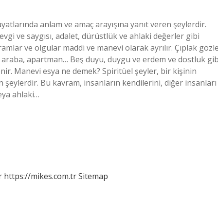
ayatlarında anlam ve amaç arayışına yanıt veren şeylerdir.
vgi ve saygısı, adalet, dürüstlük ve ahlaki değerler gibi
amlar ve olgular maddi ve manevi olarak ayrılır. Çıplak gözl
, araba, apartman… Beş duyu, duygu ve erdem ve dostluk gib
r. Manevi esya ne demek? Spiritüel şeyler, bir kişinin
lan şeylerdir. Bu kavram, insanların kendilerini, diğer insanları
veya ahlaki…
r
https://mikes.com.tr
Sitemap