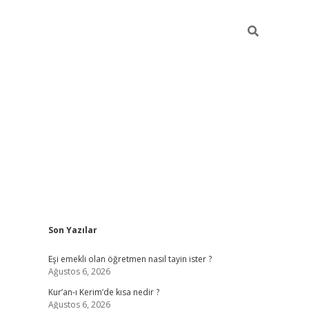
Sidebar
Son Yazılar
ilbet yeni giriş
fameca
Eşi emekli olan öğretmen nasıl tayin ister ?
Ağustos 6, 2026
Kur’an-ı Kerim’de kısa nedir ?
Ağustos 6, 2026