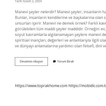
Tarih: Kasım 2, 2024
Manevi şeyler nelerdir? Manevi şeyler, insanların h
Bunlar, insanların kendilerine ve başkalarına olan se
unsurları içerir. Manevi ne demek örnek? Farklı kavr
görülebilen tüm maddi şeyler maddidir. Örneğin: ev
soyut kavramlarla algılanamayan şeylere manevi deni
spiritüel inançları, değerleri ve anlamlarıyla ilgili o
ve dünyayı anlamalarına yardımcı olan felsefi, dini 
Manevi
Devamını okuyun
Yorum Bırak
Şeyler
Ne
Demek
https://www.toprakhome.com
https://mobidic.com.t