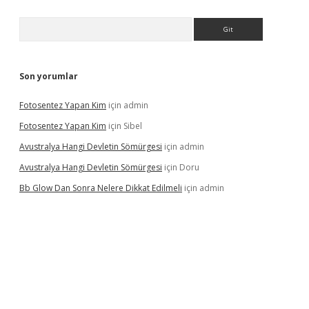
Arama
Son yorumlar
Fotosentez Yapan Kim
için
admin
Fotosentez Yapan Kim
için
Sibel
Avustralya Hangi Devletin Sömürgesi
için
admin
Avustralya Hangi Devletin Sömürgesi
için
Doru
Bb Glow Dan Sonra Nelere Dikkat Edilmeli
için
admin
riş
famecasino giriş
ilbet giriş adresi
www.betexper.xyz/