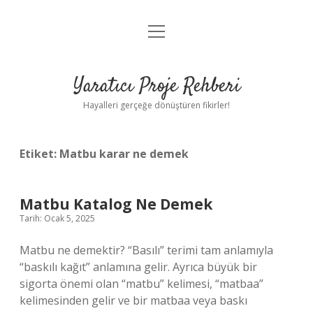
menüyü
Anasayfa
aç
Gizlilik Politikası
Yaratıcı Proje Rehberi
Yasal Uyarı
Hayalleri gerçeğe dönüştüren fikirler!
Hakkımızda
Etiket:
Matbu karar ne demek
Matbu Katalog Ne Demek
Tarih: Ocak 5, 2025
Matbu ne demektir? “Basılı” terimi tam anlamıyla
“baskılı kağıt” anlamına gelir. Ayrıca büyük bir
sigorta önemi olan “matbu” kelimesi, “matbaa”
kelimesinden gelir ve bir matbaa veya baskı