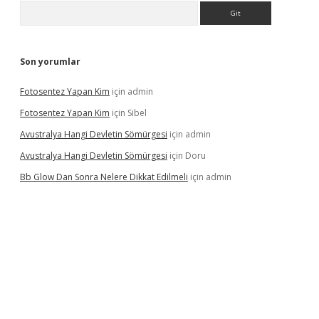
Arama
Son yorumlar
Fotosentez Yapan Kim
için
admin
Fotosentez Yapan Kim
için
Sibel
Avustralya Hangi Devletin Sömürgesi
için
admin
Avustralya Hangi Devletin Sömürgesi
için
Doru
Bb Glow Dan Sonra Nelere Dikkat Edilmeli
için
admin
riş
famecasino giriş
ilbet giriş adresi
www.betexper.xyz/