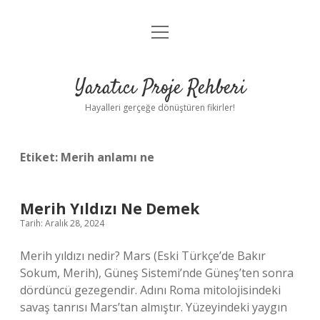
menüyü
Anasayfa
aç
Gizlilik Politikası
Yaratıcı Proje Rehberi
Yasal Uyarı
Hayalleri gerçeğe dönüştüren fikirler!
Hakkımızda
Etiket:
Merih anlamı ne
Merih Yıldızı Ne Demek
Tarih: Aralık 28, 2024
Merih yıldızı nedir? Mars (Eski Türkçe’de Bakır
Sokum, Merih), Güneş Sistemi’nde Güneş’ten sonra
dördüncü gezegendir. Adını Roma mitolojisindeki
savaş tanrısı Mars’tan almıştır. Yüzeyindeki yaygın