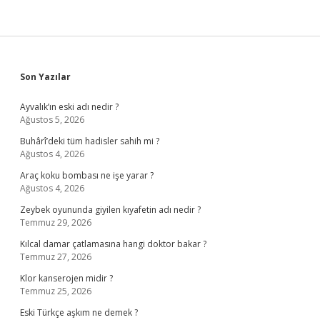
Sidebar
Son Yazılar
Ayvalık’ın eski adı nedir ?
Ağustos 5, 2026
Buhârî’deki tüm hadisler sahih mi ?
Ağustos 4, 2026
Araç koku bombası ne işe yarar ?
Ağustos 4, 2026
Zeybek oyununda giyilen kıyafetin adı nedir ?
Temmuz 29, 2026
Kılcal damar çatlamasına hangi doktor bakar ?
Temmuz 27, 2026
Klor kanserojen midir ?
Temmuz 25, 2026
Eski Türkçe aşkım ne demek ?