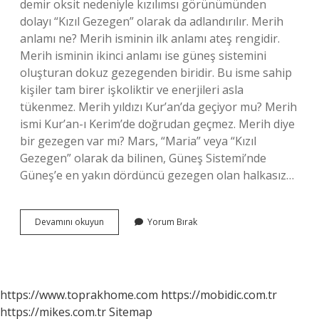
demir oksit nedeniyle kızılımsı görünümünden
dolayı “Kızıl Gezegen” olarak da adlandırılır. Merih
anlamı ne? Merih isminin ilk anlamı ateş rengidir.
Merih isminin ikinci anlamı ise güneş sistemini
oluşturan dokuz gezegenden biridir. Bu isme sahip
kişiler tam birer işkoliktir ve enerjileri asla
tükenmez. Merih yıldızı Kur’an’da geçiyor mu? Merih
ismi Kur’an-ı Kerim’de doğrudan geçmez. Merih diye
bir gezegen var mı? Mars, “Maria” veya “Kızıl
Gezegen” olarak da bilinen, Güneş Sistemi’nde
Güneş’e en yakın dördüncü gezegen olan halkasız…
Merih
Devamını okuyun
Yorum Bırak
Yıldızı
Ne
Demek
https://www.toprakhome.com
https://mobidic.com.tr
https://mikes.com.tr
Sitemap