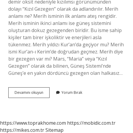
demir oksit nedeniyle kızılımsı görünümünden
dolayı “Kızıl Gezegen” olarak da adlandırılır. Merih
anlamı ne? Merih isminin ilk anlamı ateş rengidir.
Merih isminin ikinci anlamı ise güneş sistemini
oluşturan dokuz gezegenden biridir. Bu isme sahip
kişiler tam birer işkoliktir ve enerjileri asla
tükenmez. Merih yıldızı Kur’an’da geçiyor mu? Merih
ismi Kur’an-ı Kerim’de doğrudan geçmez. Merih diye
bir gezegen var mı? Mars, “Maria” veya “Kızıl
Gezegen” olarak da bilinen, Güneş Sistemi’nde
Güneş’e en yakın dördüncü gezegen olan halkasız…
Merih
Devamını okuyun
Yorum Bırak
Yıldızı
Ne
Demek
https://www.toprakhome.com
https://mobidic.com.tr
https://mikes.com.tr
Sitemap