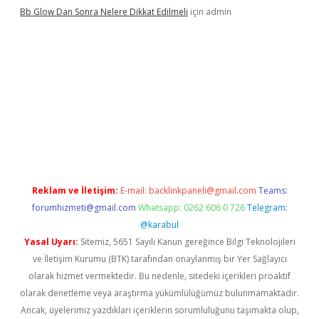
Bb Glow Dan Sonra Nelere Dikkat Edilmeli
için
admin
riş
famecasino giriş
ilbet giriş adresi
www.betexper.xyz/
Reklam ve İletişim:
E-mail:
backlinkpaneli@gmail.com
Teams:
forumhizmeti@gmail.com
Whatsapp: 0262 606 0 726
Telegram:
@karabul
Yasal Uyarı:
Sitemiz, 5651 Sayılı Kanun gereğince Bilgi Teknolojileri
ve İletişim Kurumu (BTK) tarafından onaylanmış bir Yer Sağlayıcı
olarak hizmet vermektedir. Bu nedenle, sitedeki içerikleri proaktif
olarak denetleme veya araştırma yükümlülüğümüz bulunmamaktadır.
Ancak, üyelerimiz yazdıkları içeriklerin sorumluluğunu taşımakta olup,