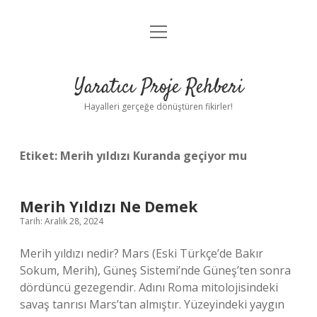
menüyü
Anasayfa
aç
Gizlilik Politikası
Yaratıcı Proje Rehberi
Yasal Uyarı
Hayalleri gerçeğe dönüştüren fikirler!
Hakkımızda
Etiket:
Merih yıldızı Kuranda geçiyor mu
Merih Yıldızı Ne Demek
Tarih: Aralık 28, 2024
Merih yıldızı nedir? Mars (Eski Türkçe’de Bakır
Sokum, Merih), Güneş Sistemi’nde Güneş’ten sonra
dördüncü gezegendir. Adını Roma mitolojisindeki
savaş tanrısı Mars’tan almıştır. Yüzeyindeki yaygın