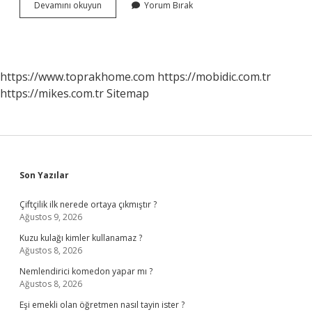
Uluslararası
Devamını okuyun
Yorum Bırak
Bildirimi
Zorunlu
Hastalıklar
Nelerdir
https://www.toprakhome.com
https://mobidic.com.tr
https://mikes.com.tr
Sitemap
Sidebar
Son Yazılar
Çiftçilik ilk nerede ortaya çıkmıştır ?
Ağustos 9, 2026
Kuzu kulağı kimler kullanamaz ?
Ağustos 8, 2026
Nemlendirici komedon yapar mı ?
Ağustos 8, 2026
Eşi emekli olan öğretmen nasıl tayin ister ?