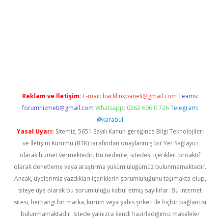
riş
famecasino giriş
ilbet giriş adresi
www.betexper.xyz/
Reklam ve İletişim:
E-mail:
backlinkpaneli@gmail.com
Teams:
forumhizmeti@gmail.com
Whatsapp: 0262 606 0 726
Telegram:
@karabul
Yasal Uyarı:
Sitemiz, 5651 Sayılı Kanun gereğince Bilgi Teknolojileri
ve İletişim Kurumu (BTK) tarafından onaylanmış bir Yer Sağlayıcı
olarak hizmet vermektedir. Bu nedenle, sitedeki içerikleri proaktif
olarak denetleme veya araştırma yükümlülüğümüz bulunmamaktadır.
Ancak, üyelerimiz yazdıkları içeriklerin sorumluluğunu taşımakta olup,
siteye üye olarak bu sorumluluğu kabul etmiş sayılırlar. Bu internet
sitesi, herhangi bir marka, kurum veya şahıs şirketi ile hiçbir bağlantısı
bulunmamaktadır. Sitede yalnızca kendi hazırladığımız makaleler