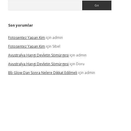
Arama
Son yorumlar
Fotosentez Yapan Kim
için
admin
Fotosentez Yapan Kim
için
Sibel
Avustralya Hangi Devletin Sömürgesi
için
admin
Avustralya Hangi Devletin Sömürgesi
için
Doru
Bb Glow Dan Sonra Nelere Dikkat Edilmeli
için
admin
riş
famecasino giriş
ilbet giriş adresi
www.betexper.xyz/