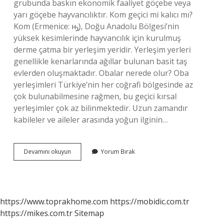
grubunda baskın ekonomik faaliyet göçebe veya
yarı göçebe hayvancılıktır. Kom geçici mi kalıcı mı?
Kom (Ermenice: ԣֵָ), Doğu Anadolu Bölgesi’nin
yüksek kesimlerinde hayvancılık için kurulmuş
derme çatma bir yerleşim yeridir. Yerleşim yerleri
genellikle kenarlarında ağıllar bulunan basit taş
evlerden oluşmaktadır. Obalar nerede olur? Oba
yerleşimleri Türkiye’nin her coğrafi bölgesinde az
çok bulunabilmesine rağmen, bu geçici kırsal
yerleşimler çok az bilinmektedir. Uzun zamandır
kabileler ve aileler arasında yoğun ilginin…
Mezra
Devamını okuyun
Yorum Bırak
Geçici
Mi
https://www.toprakhome.com
https://mobidic.com.tr
https://mikes.com.tr
Sitemap