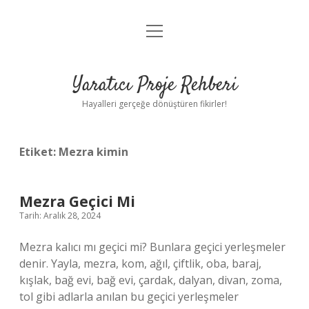
menüyü
Anasayfa
aç
Gizlilik Politikası
Yaratıcı Proje Rehberi
Yasal Uyarı
Hayalleri gerçeğe dönüştüren fikirler!
Hakkımızda
Etiket:
Mezra kimin
Mezra Geçici Mi
Tarih: Aralık 28, 2024
Mezra kalıcı mı geçici mi? Bunlara geçici yerleşmeler
denir. Yayla, mezra, kom, ağıl, çiftlik, oba, baraj,
kışlak, bağ evi, bağ evi, çardak, dalyan, divan, zoma,
tol gibi adlarla anılan bu geçici yerleşmeler