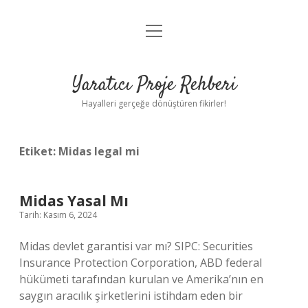
menüyü
Anasayfa
aç
Gizlilik Politikası
Yaratıcı Proje Rehberi
Yasal Uyarı
Hayalleri gerçeğe dönüştüren fikirler!
Hakkımızda
Etiket:
Midas legal mi
Midas Yasal Mı
Tarih: Kasım 6, 2024
Midas devlet garantisi var mı? SIPC: Securities
Insurance Protection Corporation, ABD federal
hükümeti tarafından kurulan ve Amerika’nın en
saygın aracılık şirketlerini istihdam eden bir