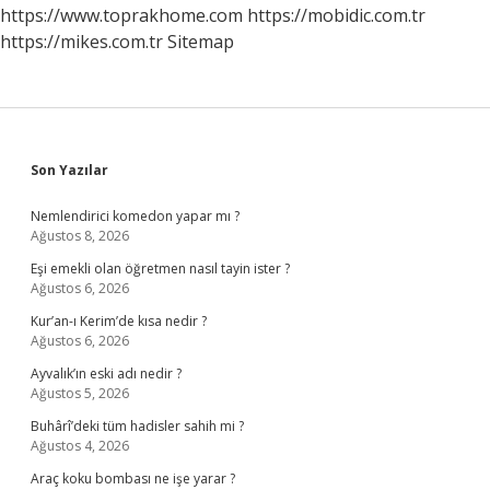
https://www.toprakhome.com
https://mobidic.com.tr
https://mikes.com.tr
Sitemap
Sidebar
Son Yazılar
Nemlendirici komedon yapar mı ?
Ağustos 8, 2026
Eşi emekli olan öğretmen nasıl tayin ister ?
Ağustos 6, 2026
Kur’an-ı Kerim’de kısa nedir ?
Ağustos 6, 2026
Ayvalık’ın eski adı nedir ?
Ağustos 5, 2026
Buhârî’deki tüm hadisler sahih mi ?
Ağustos 4, 2026
Araç koku bombası ne işe yarar ?