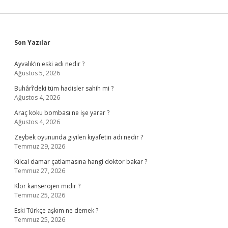
Sidebar
Son Yazılar
Ayvalık’ın eski adı nedir ?
Ağustos 5, 2026
Buhârî’deki tüm hadisler sahih mi ?
Ağustos 4, 2026
Araç koku bombası ne işe yarar ?
Ağustos 4, 2026
Zeybek oyununda giyilen kıyafetin adı nedir ?
Temmuz 29, 2026
Kılcal damar çatlamasına hangi doktor bakar ?
Temmuz 27, 2026
Klor kanserojen midir ?
Temmuz 25, 2026
Eski Türkçe aşkım ne demek ?
Temmuz 25, 2026