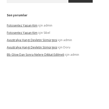
Son yorumlar
Fotosentez Yapan Kim
için
admin
Fotosentez Yapan Kim
için
Sibel
Avustralya Hangi Devletin Sömürgesi
için
admin
Avustralya Hangi Devletin Sömürgesi
için
Doru
Bb Glow Dan Sonra Nelere Dikkat Edilmeli
için
admin
iriş
famecasino giriş
ilbet giriş adresi
www.betexper.xyz/