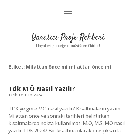
menüyü
Anasayfa
aç
Gizlilik Politikası
Yaratıcı Proje Rehberi
Yasal Uyarı
Hayalleri gerçeğe dönüştüren fikirler!
Hakkımızda
Etiket:
Milattan önce mi milattan önce mi
Tdk M Ö Nasıl Yazılır
Tarih: Eylül 16, 2024
TDK ye göre MÖ nasıl yazılır? Kısaltmaların yazımı
Milattan önce ve sonraki tarihleri ​​belirtirken
kısaltmalarda nokta kullanılmaz: M.Ö, M.S. MÖ nasıl
yazılır TDK 2024? Bir kısaltma olarak öne çıksa da,