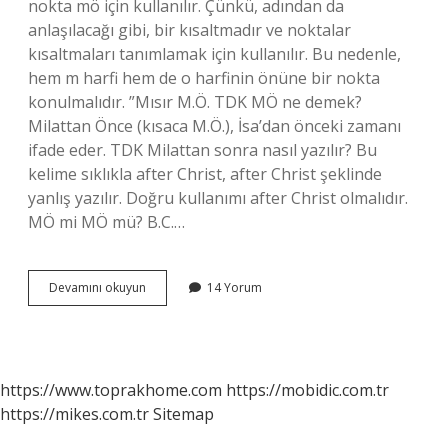
nokta mö için kullanılır. Çünkü, adından da
anlaşılacağı gibi, bir kısaltmadır ve noktalar
kısaltmaları tanımlamak için kullanılır. Bu nedenle,
hem m harfi hem de o harfinin önüne bir nokta
konulmalıdır. ”Mısır M.Ö. TDK MÖ ne demek?
Milattan Önce (kısaca M.Ö.), İsa’dan önceki zamanı
ifade eder. TDK Milattan sonra nasıl yazılır? Bu
kelime sıklıkla after Christ, after Christ şeklinde
yanlış yazılır. Doğru kullanımı after Christ olmalıdır.
MÖ mi MÖ mü? B.C.…
Tdk
Devamını okuyun
14 Yorum
M
Ö
Nasıl
Yazılır
https://www.toprakhome.com
https://mobidic.com.tr
https://mikes.com.tr
Sitemap