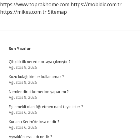
https://www.toprakhome.com
https://mobidic.com.tr
https://mikes.com.tr
Sitemap
Sidebar
Son Yazılar
Çiftçilik ilk nerede ortaya çıkmıştır ?
Ağustos 9, 2026
Kuzu kulağı kimler kullanamaz ?
Ağustos 8, 2026
Nemlendirici komedon yapar mı ?
Ağustos 8, 2026
Eşi emekli olan öğretmen nasıl tayin ister ?
Ağustos 6, 2026
Kur’an-ı Kerim’de kısa nedir ?
Ağustos 6, 2026
Ayvalık’ın eski adı nedir ?