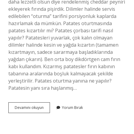
daha lezzetli olsun diye rendelenmiş cheddar peyniri
ekleyerek fırında pişirdik. Dilimler halinde servis
edilebilen “oturma” tarifini porsiyonluk kaplarda
hazırlamak da mümkün. Patates oturtmasında
patates kızartılır mı? Patates çorbası tarifi nasıl
yapılır? Patatesleri yuvarlak, çok kalın olmayan
dilimler halinde kesin ve yağda kızartın (tamamen
kızartmayın, sadece sararmaya başladıklarında
yağdan çıkarın). Ben orta boy dikdörtgen cam fırın
kabı kullandım. Kızarmış patatesler fırın kabının
tabanına aralarında boşluk kalmayacak şekilde
yerleştirilir. Patates oturtma yanına ne yapılır?
Patatesin yanı sıra haşlanmış…
Patates
Devamını okuyun
Yorum Bırak
Oturtma
Ne
Demek