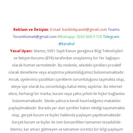
riş
famecasino giriş
ilbet giriş adresi
www.betexper.xyz/
Reklam ve İletişim:
E-mail:
backlinkpaneli@gmail.com
Teams:
forumhizmeti@gmail.com
Whatsapp: 0262 606 0 726
Telegram:
@karabul
Yasal Uyarı:
Sitemiz, 5651 Sayılı Kanun gereğince Bilgi Teknolojileri
ve İletişim Kurumu (BTK) tarafından onaylanmış bir Yer Sağlayıcı
olarak hizmet vermektedir. Bu nedenle, sitedeki içerikleri proaktif
olarak denetleme veya araştırma yükümlülüğümüz bulunmamaktadır.
Ancak, üyelerimiz yazdıkları içeriklerin sorumluluğunu taşımakta olup,
siteye üye olarak bu sorumluluğu kabul etmiş sayılırlar. Bu internet
sitesi, herhangi bir marka, kurum veya şahıs şirketi ile hiçbir bağlantısı
bulunmamaktadır. Sitede yalnızca kendi hazırladığımız makaleler
paylaşılmaktadır. Burada yer alan içerikler haber niteliği taşımamakta
olup, gerçek kurum ve kişiler hakkında paylaşım yapılmamaktadır.
Gerçek kurum ve kişiler ile isim benzerlikleri tamamen tesadüfidir.
Sitemiz, kar amacı gütmeyen ve tamamen ücretsiz bir bilgi paylaşım