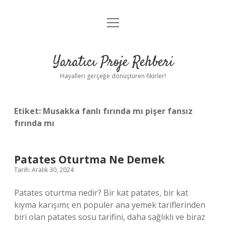
menüyü
Anasayfa
aç
Gizlilik Politikası
Yaratıcı Proje Rehberi
Yasal Uyarı
Hayalleri gerçeğe dönüştüren fikirler!
Hakkımızda
Etiket:
Musakka fanlı fırında mı pişer fansız
fırında mı
Patates Oturtma Ne Demek
Tarih: Aralık 30, 2024
Patates oturtma nedir? Bir kat patates, bir kat
kıyma karışımı; en popüler ana yemek tariflerinden
biri olan patates sosu tarifini, daha sağlıklı ve biraz