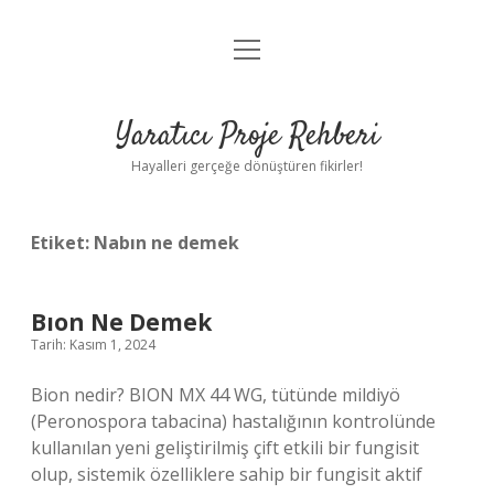
menüyü
Anasayfa
aç
Gizlilik Politikası
Yaratıcı Proje Rehberi
Yasal Uyarı
Hayalleri gerçeğe dönüştüren fikirler!
Hakkımızda
Etiket:
Nabın ne demek
Bıon Ne Demek
Tarih: Kasım 1, 2024
Bion nedir? BION MX 44 WG, tütünde mildiyö
(Peronospora tabacina) hastalığının kontrolünde
kullanılan yeni geliştirilmiş çift etkili bir fungisit
olup, sistemik özelliklere sahip bir fungisit aktif