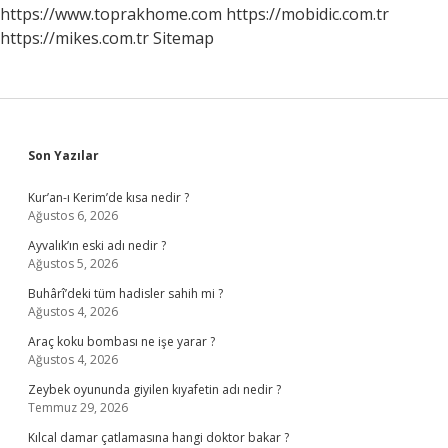
https://www.toprakhome.com
https://mobidic.com.tr
https://mikes.com.tr
Sitemap
Sidebar
Son Yazılar
Kur’an-ı Kerim’de kısa nedir ?
Ağustos 6, 2026
Ayvalık’ın eski adı nedir ?
Ağustos 5, 2026
Buhârî’deki tüm hadisler sahih mi ?
Ağustos 4, 2026
Araç koku bombası ne işe yarar ?
Ağustos 4, 2026
Zeybek oyununda giyilen kıyafetin adı nedir ?
Temmuz 29, 2026
Kılcal damar çatlamasına hangi doktor bakar ?