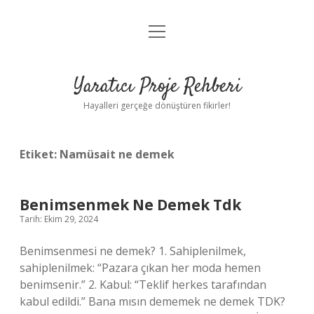
menüyü
Anasayfa
aç
Gizlilik Politikası
Yaratıcı Proje Rehberi
Yasal Uyarı
Hayalleri gerçeğe dönüştüren fikirler!
Hakkımızda
Etiket:
Namüsait ne demek
Benimsenmek Ne Demek Tdk
Tarih: Ekim 29, 2024
Benimsenmesi ne demek? 1. Sahiplenilmek,
sahiplenilmek: “Pazara çıkan her moda hemen
benimsenir.” 2. Kabul: “Teklif herkes tarafından
kabul edildi.” Bana mısın dememek ne demek TDK?