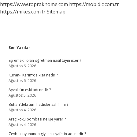
https://www.toprakhome.com
https://mobidic.com.tr
https://mikes.com.tr
Sitemap
Sidebar
Son Yazılar
Eşi emekli olan öğretmen nasıl tayin ister ?
Ağustos 6, 2026
Kur’an-ı Kerim’de kısa nedir ?
Ağustos 6, 2026
Ayvalık’ın eski adı nedir ?
Ağustos 5, 2026
Buhârî’deki tüm hadisler sahih mi ?
Ağustos 4, 2026
Araç koku bombası ne işe yarar ?
Ağustos 4, 2026
Zeybek oyununda giyilen kıyafetin adı nedir ?