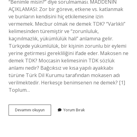
“Benimle misin?” diye sorulmaması. MADDENİN
AÇIKLAMASI: Zor bir göreve, etkene vs. katlanmak
ve bunların kendisini hiç etkilemesine izin
vermemek. Mecbur olmak ne demek TDK? “Varlıklı”
kelimesinden türemiştir ve “zorunluluk,
kaçınılmazlık, yükümlülük hali” anlamına gelir.
Türkçede yükümlülük, bir kişinin zorunlu bir eylemi
yerine getirmesi gerekliliğini ifade eder. Makosen ne
demek TDK? Moccasin kelimesinin TDK sözlük
anlamı nedir? Bağcıksız ve kısa yapılı ayakkabı
türüne Türk Dil Kurumu tarafından mokasen adı
verilmektedir. Herkesçe benimsenen ne demek? [1]
Toplum…
Benimsenmek
Devamını okuyun
Yorum Bırak
Ne
Demek
Tdk