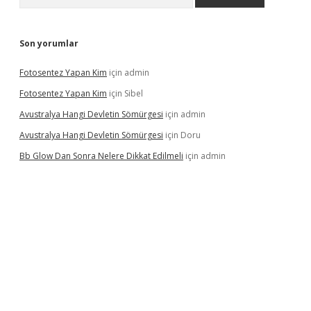
Son yorumlar
Fotosentez Yapan Kim
için
admin
Fotosentez Yapan Kim
için
Sibel
Avustralya Hangi Devletin Sömürgesi
için
admin
Avustralya Hangi Devletin Sömürgesi
için
Doru
Bb Glow Dan Sonra Nelere Dikkat Edilmeli
için
admin
riş
famecasino giriş
ilbet giriş adresi
www.betexper.xyz/