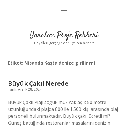
menüyü
Anasayfa
aç
Gizlilik Politikası
Yaratıcı Proje Rehberi
Yasal Uyarı
Hayalleri gerçeğe dönüştüren fikirler!
Hakkımızda
Etiket:
Nisanda Kaşta denize girilir mi
Büyük Çakıl Nerede
Tarih: Aralık 28, 2024
Büyük Çakıl Plajı soğuk mu? Yaklaşık 50 metre
uzunluğundaki plajda 800 ile 1.500 kişi arasında plaj
personeli bulunmaktadır. Büyük çakıl ücretli mi?
Güneş battığında restoranlar masalarını denizin