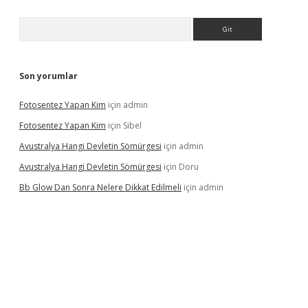
Arama
Son yorumlar
Fotosentez Yapan Kim
için
admin
Fotosentez Yapan Kim
için
Sibel
Avustralya Hangi Devletin Sömürgesi
için
admin
Avustralya Hangi Devletin Sömürgesi
için
Doru
Bb Glow Dan Sonra Nelere Dikkat Edilmeli
için
admin
 yeni giriş
famecasino giriş
ilbet giriş adresi
www.betexper.xyz