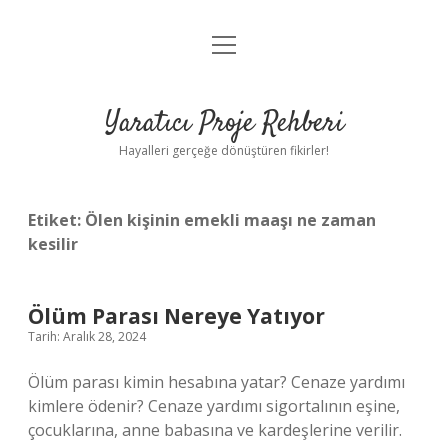
menüyü
Anasayfa
aç
Gizlilik Politikası
Yaratıcı Proje Rehberi
Yasal Uyarı
Hayalleri gerçeğe dönüştüren fikirler!
Hakkımızda
Etiket:
Ölen kişinin emekli maaşı ne zaman
kesilir
Ölüm Parası Nereye Yatıyor
Tarih: Aralık 28, 2024
Ölüm parası kimin hesabına yatar? Cenaze yardımı
kimlere ödenir? Cenaze yardımı sigortalının eşine,
çocuklarına, anne babasına ve kardeşlerine verilir.