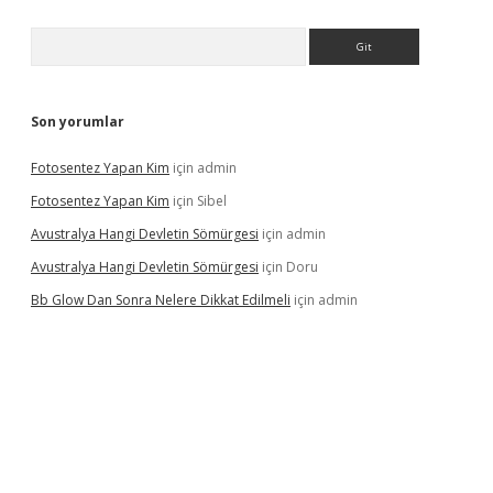
Arama
Son yorumlar
Fotosentez Yapan Kim
için
admin
Fotosentez Yapan Kim
için
Sibel
Avustralya Hangi Devletin Sömürgesi
için
admin
Avustralya Hangi Devletin Sömürgesi
için
Doru
Bb Glow Dan Sonra Nelere Dikkat Edilmeli
için
admin
iriş
famecasino giriş
ilbet giriş adresi
www.betexper.xyz/