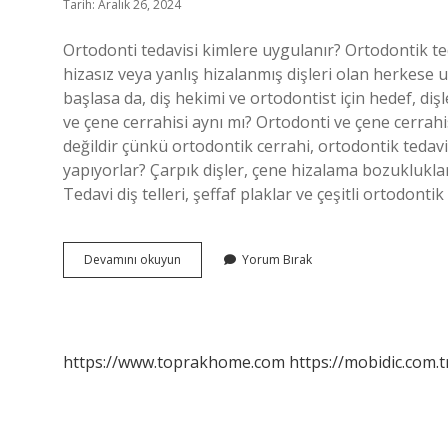
Tarih: Aralık 26, 2024
Ortodonti tedavisi kimlere uygulanır? Ortodontik tedav
hizasız veya yanlış hizalanmış dişleri olan herkese u
başlasa da, diş hekimi ve ortodontist için hedef, diş
ve çene cerrahisi aynı mı? Ortodonti ve çene cerrahi
değildir çünkü ortodontik cerrahi, ortodontik tedavi
yapıyorlar? Çarpık dişler, çene hizalama bozuklukları
Tedavi diş telleri, şeffaf plaklar ve çeşitli ortodonti
Ortodonti
Devamını okuyun
Yorum Bırak
Nedir
Neye
Bakar
https://www.toprakhome.com
https://mobidic.com.t