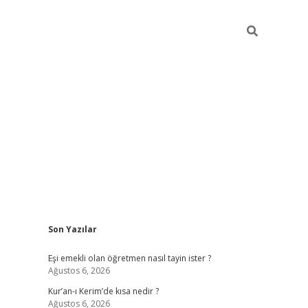
Sidebar
Son Yazılar
ilbet yeni giriş
fameca
Eşi emekli olan öğretmen nasıl tayin ister ?
Ağustos 6, 2026
Kur’an-ı Kerim’de kısa nedir ?
Ağustos 6, 2026