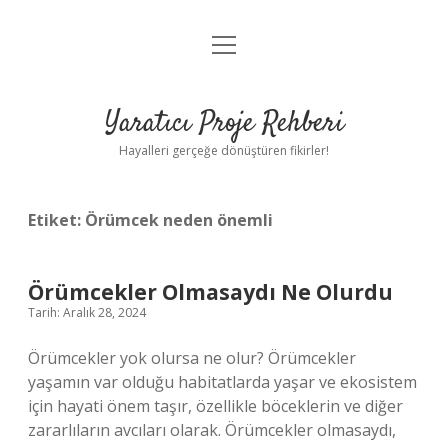
menüyü
Anasayfa
aç
Gizlilik Politikası
Yaratıcı Proje Rehberi
Yasal Uyarı
Hayalleri gerçeğe dönüştüren fikirler!
Hakkımızda
Etiket:
Örümcek neden önemli
Örümcekler Olmasaydı Ne Olurdu
Tarih: Aralık 28, 2024
Örümcekler yok olursa ne olur? Örümcekler
yaşamın var olduğu habitatlarda yaşar ve ekosistem
için hayati önem taşır, özellikle böceklerin ve diğer
zararlıların avcıları olarak. Örümcekler olmasaydı,