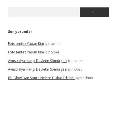
Arama
Son yorumlar
Fotosentez Yapan Kim
için
admin
Fotosentez Yapan Kim
için
Sibel
Avustralya Hangi Devletin Sömürgesi
için
admin
Avustralya Hangi Devletin Sömürgesi
için
Doru
Bb Glow Dan Sonra Nelere Dikkat Edilmeli
için
admin
riş
famecasino giriş
ilbet giriş adresi
www.betexper.xyz/