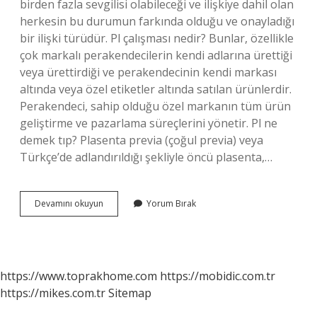
birden fazla sevgilisi olabileceği ve ilişkiye dahil olan
herkesin bu durumun farkında olduğu ve onayladığı
bir ilişki türüdür. Pl çalışması nedir? Bunlar, özellikle
çok markalı perakendecilerin kendi adlarına ürettiği
veya ürettirdiği ve perakendecinin kendi markası
altında veya özel etiketler altında satılan ürünlerdir.
Perakendeci, sahip olduğu özel markanın tüm ürün
geliştirme ve pazarlama süreçlerini yönetir. Pl ne
demek tıp? Plasenta previa (çoğul previa) veya
Türkçe’de adlandırıldığı şekliyle öncü plasenta,…
Pl
Devamını okuyun
Yorum Bırak
Yapmak
Ne
Demek
Ilişki
https://www.toprakhome.com
https://mobidic.com.tr
https://mikes.com.tr
Sitemap