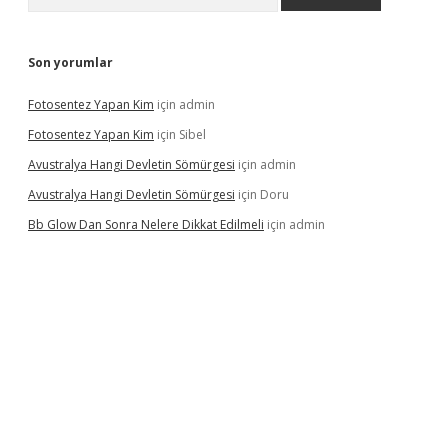
Son yorumlar
Fotosentez Yapan Kim
için
admin
Fotosentez Yapan Kim
için
Sibel
Avustralya Hangi Devletin Sömürgesi
için
admin
Avustralya Hangi Devletin Sömürgesi
için
Doru
Bb Glow Dan Sonra Nelere Dikkat Edilmeli
için
admin
iriş
famecasino giriş
ilbet giriş adresi
www.betexper.xyz/