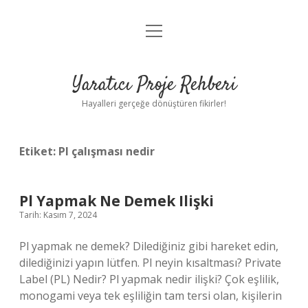
menüyü
Anasayfa
aç
Gizlilik Politikası
Yaratıcı Proje Rehberi
Yasal Uyarı
Hayalleri gerçeğe dönüştüren fikirler!
Hakkımızda
Etiket:
Pl çalışması nedir
Pl Yapmak Ne Demek Ilişki
Tarih: Kasım 7, 2024
Pl yapmak ne demek? Dilediğiniz gibi hareket edin,
dilediğinizi yapın lütfen. Pl neyin kısaltması? Private
Label (PL) Nedir? Pl yapmak nedir ilişki? Çok eşlilik,
monogami veya tek eşliliğin tam tersi olan, kişilerin