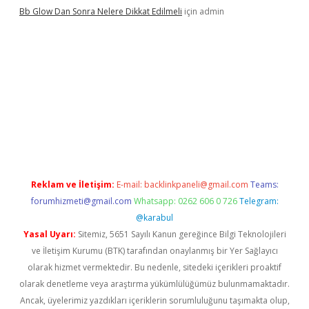
Bb Glow Dan Sonra Nelere Dikkat Edilmeli
için
admin
iş
famecasino giriş
ilbet giriş adresi
www.betexper.xyz/
Reklam ve İletişim:
E-mail:
backlinkpaneli@gmail.com
Teams:
forumhizmeti@gmail.com
Whatsapp: 0262 606 0 726
Telegram:
@karabul
Yasal Uyarı:
Sitemiz, 5651 Sayılı Kanun gereğince Bilgi Teknolojileri
ve İletişim Kurumu (BTK) tarafından onaylanmış bir Yer Sağlayıcı
olarak hizmet vermektedir. Bu nedenle, sitedeki içerikleri proaktif
olarak denetleme veya araştırma yükümlülüğümüz bulunmamaktadır.
Ancak, üyelerimiz yazdıkları içeriklerin sorumluluğunu taşımakta olup,