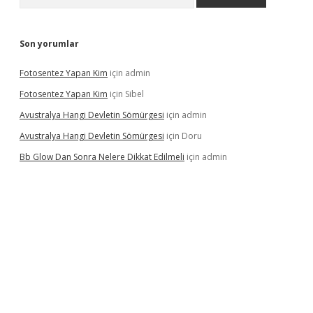
Son yorumlar
Fotosentez Yapan Kim
için
admin
Fotosentez Yapan Kim
için
Sibel
Avustralya Hangi Devletin Sömürgesi
için
admin
Avustralya Hangi Devletin Sömürgesi
için
Doru
Bb Glow Dan Sonra Nelere Dikkat Edilmeli
için
admin
riş
famecasino giriş
ilbet giriş adresi
www.betexper.xyz/