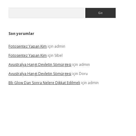
Arama
Son yorumlar
Fotosentez Yapan Kim
için
admin
Fotosentez Yapan Kim
için
Sibel
Avustralya Hangi Devletin Sömürgesi
için
admin
Avustralya Hangi Devletin Sömürgesi
için
Doru
Bb Glow Dan Sonra Nelere Dikkat Edilmeli
için
admin
iriş
famecasino giriş
ilbet giriş adresi
www.betexper.xyz/