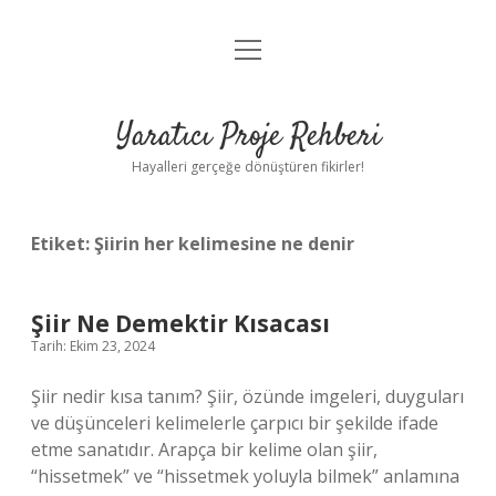
menüyü
Anasayfa
aç
Gizlilik Politikası
Yaratıcı Proje Rehberi
Yasal Uyarı
Hayalleri gerçeğe dönüştüren fikirler!
Hakkımızda
Etiket:
Şiirin her kelimesine ne denir
Şiir Ne Demektir Kısacası
Tarih: Ekim 23, 2024
Şiir nedir kısa tanım? Şiir, özünde imgeleri, duyguları
ve düşünceleri kelimelerle çarpıcı bir şekilde ifade
etme sanatıdır. Arapça bir kelime olan şiir,
“hissetmek” ve “hissetmek yoluyla bilmek” anlamına