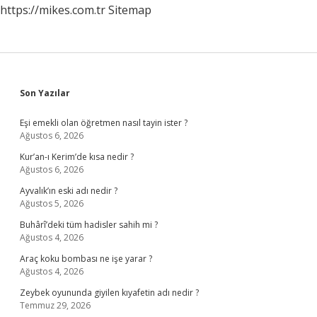
https://mikes.com.tr
Sitemap
Sidebar
Son Yazılar
Eşi emekli olan öğretmen nasıl tayin ister ?
Ağustos 6, 2026
Kur’an-ı Kerim’de kısa nedir ?
Ağustos 6, 2026
Ayvalık’ın eski adı nedir ?
Ağustos 5, 2026
Buhârî’deki tüm hadisler sahih mi ?
Ağustos 4, 2026
Araç koku bombası ne işe yarar ?
Ağustos 4, 2026
Zeybek oyununda giyilen kıyafetin adı nedir ?
Temmuz 29, 2026