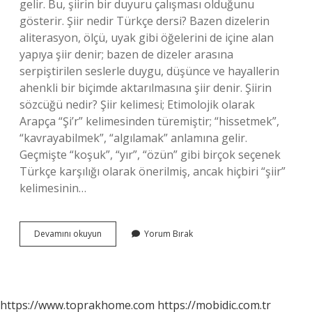
gelir. Bu, şiirin bir duyuru çalışması olduğunu
gösterir. Şiir nedir Türkçe dersi? Bazen dizelerin
aliterasyon, ölçü, uyak gibi öğelerini de içine alan
yapıya şiir denir; bazen de dizeler arasına
serpiştirilen seslerle duygu, düşünce ve hayallerin
ahenkli bir biçimde aktarılmasına şiir denir. Şiirin
sözcüğü nedir? Şiir kelimesi; Etimolojik olarak
Arapça “Şi’r” kelimesinden türemiştir; “hissetmek”,
“kavrayabilmek”, “algılamak” anlamına gelir.
Geçmişte “koşuk”, “yır”, “özün” gibi birçok seçenek
Türkçe karşılığı olarak önerilmiş, ancak hiçbiri “şiir”
kelimesinin…
Şiir
Devamını okuyun
Yorum Bırak
Ne
Demektir
Kısacası
https://www.toprakhome.com
https://mobidic.com.tr