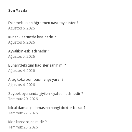
Sidebar
Son Yazılar
Eşi emekli olan öğretmen nasıl tayin ister ?
Ağustos 6, 2026
Kur’an-ı Kerim’de kısa nedir ?
Ağustos 6, 2026
Ayvalık’ın eski adı nedir ?
Ağustos 5, 2026
Buhârî’deki tüm hadisler sahih mi ?
Ağustos 4, 2026
Araç koku bombası ne işe yarar ?
Ağustos 4, 2026
Zeybek oyununda giyilen kıyafetin adı nedir ?
Temmuz 29, 2026
Kılcal damar çatlamasına hangi doktor bakar ?
Temmuz 27, 2026
Klor kanserojen midir ?
Temmuz 25, 2026