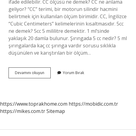
ifade edilebilir. CC ölçüsü ne demek? CC ne anlama
geliyor? “CC” terimi, bir motorun silindir hacmini
belirtmek için kullanılan ölçüm birimidir. CC, İngilizce
“Cubic Centimeters” kelimelerinin kısaltmasıdır. 5cc
ne demek? 5cc 5 mililitre demektir. 1 ml’sinde
yaklaşık 20 damla bulunur. Şırıngada 5 cc nedir? 5 ml
şırıngalarda kaç cc şırınga vardır sorusu sıklıkla
düşünülen ve karıştırılan bir ölçüm…
5
Devamını okuyun
Yorum Bırak
Cc
Ne
Demek
https://www.toprakhome.com
https://mobidic.com.tr
https://mikes.com.tr
Sitemap