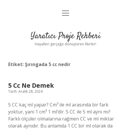
menüyü
Anasayfa
aç
Gizlilik Politikası
Yaratıcı Proje Rehberi
Yasal Uyarı
Hayalleri gerçeğe dönüştüren fikirler!
Hakkımızda
Etiket:
Şırıngada 5 cc nedir
5 Cc Ne Demek
Tarih: Aralık 28, 2024
5 CC kaç ml yapar? Cm³ ile ml arasında bir fark
yoktur, yani 1 cm³ 1 ml’dir. 5 CC ile 5 ml aynı mı?
Farklı ölçüler olmalarına rağmen CC ve ml miktar
olarak aynıdır. Bu anlamda 1 CC bir ml olarak da