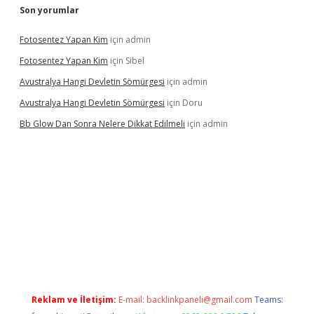
Son yorumlar
Fotosentez Yapan Kim
için
admin
Fotosentez Yapan Kim
için
Sibel
Avustralya Hangi Devletin Sömürgesi
için
admin
Avustralya Hangi Devletin Sömürgesi
için
Doru
Bb Glow Dan Sonra Nelere Dikkat Edilmeli
için
admin
iriş
famecasino giriş
ilbet giriş adresi
www.betexper.xyz/
Reklam ve İletişim:
E-mail:
backlinkpaneli@gmail.com
Teams: