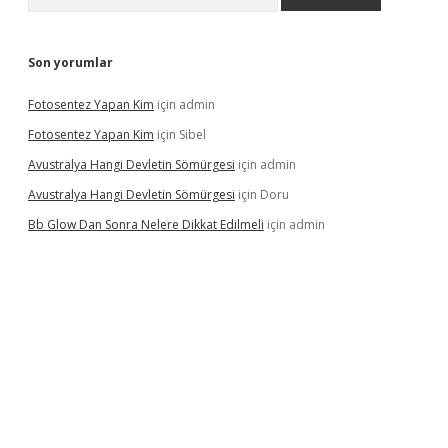
Son yorumlar
Fotosentez Yapan Kim
için
admin
Fotosentez Yapan Kim
için
Sibel
Avustralya Hangi Devletin Sömürgesi
için
admin
Avustralya Hangi Devletin Sömürgesi
için
Doru
Bb Glow Dan Sonra Nelere Dikkat Edilmeli
için
admin
riş
famecasino giriş
ilbet giriş adresi
www.betexper.xyz/