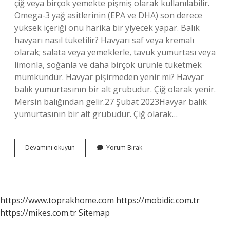
çiğ veya birçok yemekte pişmiş olarak kullanılabilir.
Omega-3 yağ asitlerinin (EPA ve DHA) son derece
yüksek içeriği onu harika bir yiyecek yapar. Balık
havyarı nasıl tüketilir? Havyarı saf veya kremalı
olarak; salata veya yemeklerle, tavuk yumurtası veya
limonla, soğanla ve daha birçok ürünle tüketmek
mümkündür. Havyar pişirmeden yenir mi? Havyar
balık yumurtasının bir alt grubudur. Çiğ olarak yenir.
Mersin balığından gelir.27 Şubat 2023Havyar balık
yumurtasının bir alt grubudur. Çiğ olarak…
Havyar
Devamını okuyun
Yorum Bırak
Ne
Kadar
Tüketilmeli
https://www.toprakhome.com
https://mobidic.com.tr
https://mikes.com.tr
Sitemap