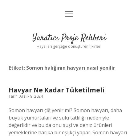
menüyü
Anasayfa
aç
Gizlilik Politikası
Yaratıcı Proje Rehberi
Yasal Uyarı
Hayalleri gerçeğe dönüştüren fikirler!
Hakkımızda
Etiket:
Somon balığının havyarı nasıl yenilir
Havyar Ne Kadar Tüketilmeli
Tarih: Aralık 9, 2024
Somon havyarı çiğ yenir mi? Somon havyarı, daha
büyük yumurtaları ve sulu tatlılığı nedeniyle
değerlidir ve bu da onu suşi ve deniz ürünleri
yemeklerine harika bir eşlikçi yapar. Somon havyarı