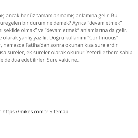
ış ancak henüz tamamlanmamış anlamına gelir. Bu
 Süregelen bir durum ne demek? Ayrıca “devam etmek”
ı şekilde olmak” ve “devam etmek” anlamlarına da gelir.
 olarak yanlış yazılır. Doğru kullanımı “Continuous”
r, namazda Fatiha’dan sonra okunan kısa surelerdir.
ısa sureler, ek sureler olarak okunur. Yeterli ezbere sahip
le de dua edebilirler. Süre vakit ne…
r
https://mikes.com.tr
Sitemap