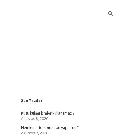
Sidebar
Son Yazılar
ilbet yeni giriş
famec
Kuzu kulağı kimler kullanamaz ?
Ağustos 8, 2026
Nemlendirici komedon yapar mı ?
Ağustos 8, 2026