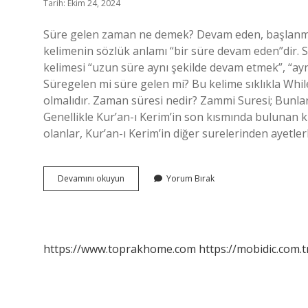
Tarih: Ekim 24, 2024
Süre gelen zaman ne demek? Devam eden, başlanm
kelimenin sözlük anlamı “bir süre devam eden”dir.
kelimesi “uzun süre aynı şekilde devam etmek”, “ayn
Süregelen mi süre gelen mi? Bu kelime sıklıkla While
olmalıdır. Zaman süresi nedir? Zammi Suresi; Bunla
Genellikle Kur’an-ı Kerim’in son kısmında bulunan k
olanlar, Kur’an-ı Kerim’in diğer surelerinden ayetler
Süregelen
Devamını okuyun
Yorum Bırak
Zaman
Ne
Demek
https://www.toprakhome.com
https://mobidic.com.t