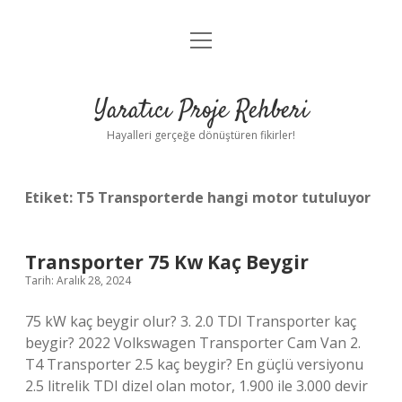
menüyü
Anasayfa
aç
Gizlilik Politikası
Yaratıcı Proje Rehberi
Yasal Uyarı
Hayalleri gerçeğe dönüştüren fikirler!
Hakkımızda
Etiket:
T5 Transporterde hangi motor tutuluyor
Transporter 75 Kw Kaç Beygir
Tarih: Aralık 28, 2024
75 kW kaç beygir olur? 3. 2.0 TDI Transporter kaç
beygir? 2022 Volkswagen Transporter Cam Van 2.
T4 Transporter 2.5 kaç beygir? En güçlü versiyonu
2.5 litrelik TDI dizel olan motor, 1.900 ile 3.000 devir