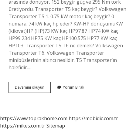
arasında dönüyor, 152 beygir güç ve 295 Nm tork
üretiyordu. Transporter T5 kaç beygir? Volkswagen
Transporter T5 1. 0.75 kW motor kaç beygir? 0
numara. 74 kW kaç hp eder? KW-HP dönüşümüKW
(kilovat)HP (HP)73 KW kaç HP97.87 HP74 KW kaç
HP99.234 HP75 KW kaç HP100.575 HP77 KW kaç
HP103. Transporter T5 T6 ne demek? Volkswagen
Transporter T6, Volkswagen Transporter
minibüslerinin altıncı neslidir. T5 Transporter’ın
halefidir.…
Transporter
Devamını okuyun
Yorum Bırak
75
Kw
Kaç
Beygir
https://www.toprakhome.com
https://mobidic.com.tr
https://mikes.com.tr
Sitemap