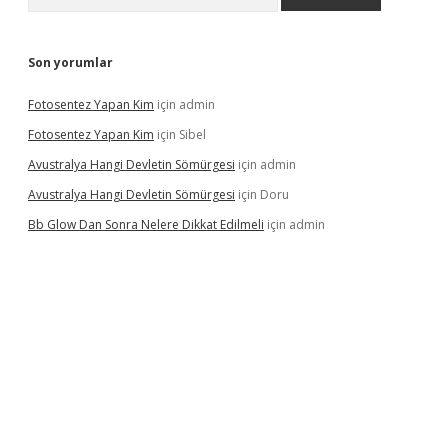
Son yorumlar
Fotosentez Yapan Kim
için
admin
Fotosentez Yapan Kim
için
Sibel
Avustralya Hangi Devletin Sömürgesi
için
admin
Avustralya Hangi Devletin Sömürgesi
için
Doru
Bb Glow Dan Sonra Nelere Dikkat Edilmeli
için
admin
 yeni giriş
famecasino giriş
ilbet giriş adresi
www.betexper.xyz