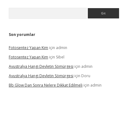
Arama
Son yorumlar
Fotosentez Yapan Kim
için
admin
Fotosentez Yapan Kim
için
Sibel
Avustralya Hangi Devletin Sömürgesi
için
admin
Avustralya Hangi Devletin Sömürgesi
için
Doru
Bb Glow Dan Sonra Nelere Dikkat Edilmeli
için
admin
iriş
famecasino giriş
ilbet giriş adresi
www.betexper.xyz/