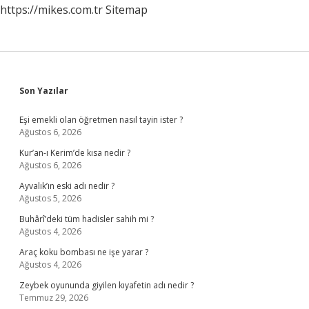
https://mikes.com.tr
Sitemap
Sidebar
Son Yazılar
Eşi emekli olan öğretmen nasıl tayin ister ?
Ağustos 6, 2026
Kur’an-ı Kerim’de kısa nedir ?
Ağustos 6, 2026
Ayvalık’ın eski adı nedir ?
Ağustos 5, 2026
Buhârî’deki tüm hadisler sahih mi ?
Ağustos 4, 2026
Araç koku bombası ne işe yarar ?
Ağustos 4, 2026
Zeybek oyununda giyilen kıyafetin adı nedir ?
Temmuz 29, 2026