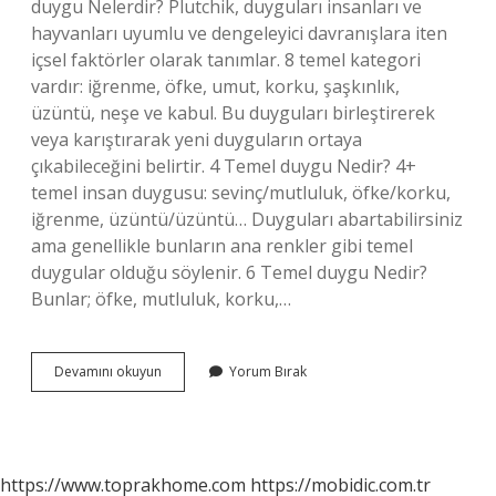
duygu Nelerdir? Plutchik, duyguları insanları ve
hayvanları uyumlu ve dengeleyici davranışlara iten
içsel faktörler olarak tanımlar. 8 temel kategori
vardır: iğrenme, öfke, umut, korku, şaşkınlık,
üzüntü, neşe ve kabul. Bu duyguları birleştirerek
veya karıştırarak yeni duyguların ortaya
çıkabileceğini belirtir. 4 Temel duygu Nedir? 4+
temel insan duygusu: sevinç/mutluluk, öfke/korku,
iğrenme, üzüntü/üzüntü… Duyguları abartabilirsiniz
ama genellikle bunların ana renkler gibi temel
duygular olduğu söylenir. 6 Temel duygu Nedir?
Bunlar; öfke, mutluluk, korku,…
Temel
Devamını okuyun
Yorum Bırak
Insan
Duyguları
Nelerdir
https://www.toprakhome.com
https://mobidic.com.tr