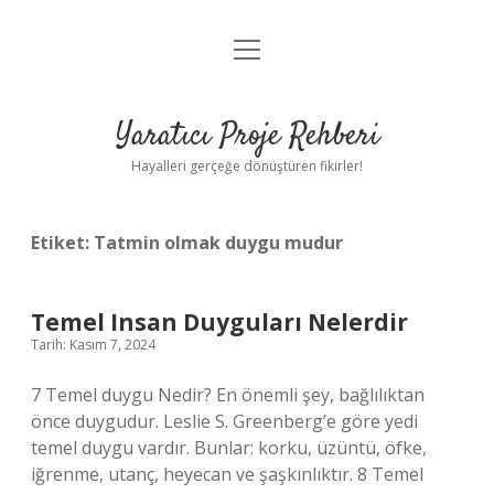
menüyü
Anasayfa
aç
Gizlilik Politikası
Yaratıcı Proje Rehberi
Yasal Uyarı
Hayalleri gerçeğe dönüştüren fikirler!
Hakkımızda
Etiket:
Tatmin olmak duygu mudur
Temel Insan Duyguları Nelerdir
Tarih: Kasım 7, 2024
7 Temel duygu Nedir? En önemli şey, bağlılıktan
önce duygudur. Leslie S. Greenberg’e göre yedi
temel duygu vardır. Bunlar: korku, üzüntü, öfke,
iğrenme, utanç, heyecan ve şaşkınlıktır. 8 Temel