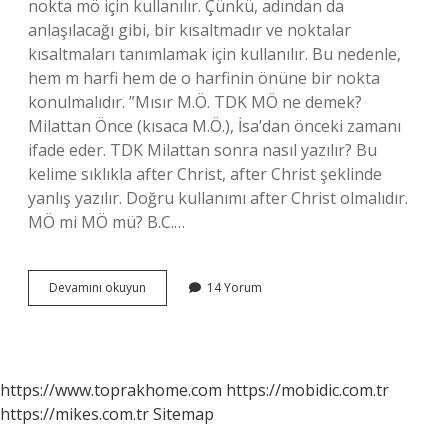
nokta mö için kullanılır. Çünkü, adından da
anlaşılacağı gibi, bir kısaltmadır ve noktalar
kısaltmaları tanımlamak için kullanılır. Bu nedenle,
hem m harfi hem de o harfinin önüne bir nokta
konulmalıdır. ”Mısır M.Ö. TDK MÖ ne demek?
Milattan Önce (kısaca M.Ö.), İsa’dan önceki zamanı
ifade eder. TDK Milattan sonra nasıl yazılır? Bu
kelime sıklıkla after Christ, after Christ şeklinde
yanlış yazılır. Doğru kullanımı after Christ olmalıdır.
MÖ mi MÖ mü? B.C.…
Tdk
Devamını okuyun
14 Yorum
M
Ö
Nasıl
Yazılır
https://www.toprakhome.com
https://mobidic.com.tr
https://mikes.com.tr
Sitemap