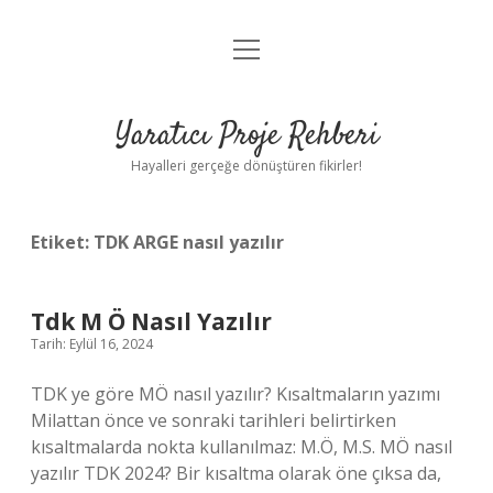
menüyü
Anasayfa
aç
Gizlilik Politikası
Yaratıcı Proje Rehberi
Yasal Uyarı
Hayalleri gerçeğe dönüştüren fikirler!
Hakkımızda
Etiket:
TDK ARGE nasıl yazılır
Tdk M Ö Nasıl Yazılır
Tarih: Eylül 16, 2024
TDK ye göre MÖ nasıl yazılır? Kısaltmaların yazımı
Milattan önce ve sonraki tarihleri ​​belirtirken
kısaltmalarda nokta kullanılmaz: M.Ö, M.S. MÖ nasıl
yazılır TDK 2024? Bir kısaltma olarak öne çıksa da,