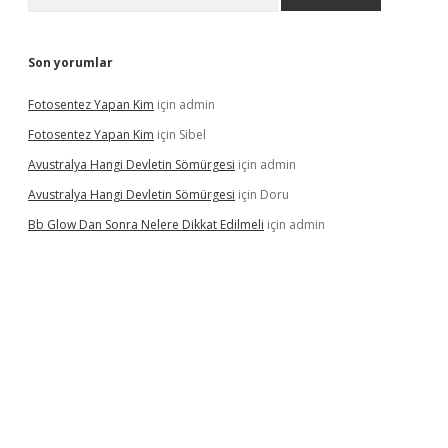
Son yorumlar
Fotosentez Yapan Kim
için
admin
Fotosentez Yapan Kim
için
Sibel
Avustralya Hangi Devletin Sömürgesi
için
admin
Avustralya Hangi Devletin Sömürgesi
için
Doru
Bb Glow Dan Sonra Nelere Dikkat Edilmeli
için
admin
iriş
famecasino giriş
ilbet giriş adresi
www.betexper.xyz/