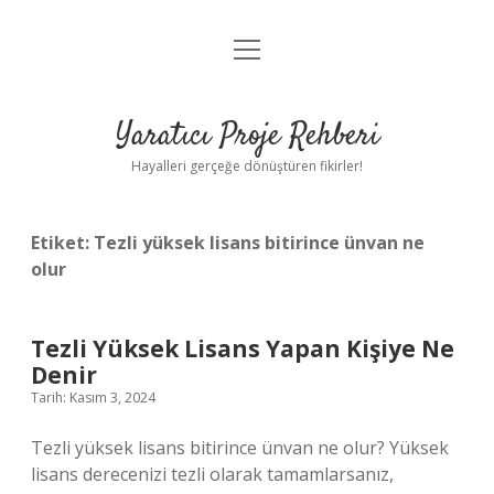
menüyü
Anasayfa
aç
Gizlilik Politikası
Yaratıcı Proje Rehberi
Yasal Uyarı
Hayalleri gerçeğe dönüştüren fikirler!
Hakkımızda
Etiket:
Tezli yüksek lisans bitirince ünvan ne
olur
Tezli Yüksek Lisans Yapan Kişiye Ne
Denir
Tarih: Kasım 3, 2024
Tezli yüksek lisans bitirince ünvan ne olur? Yüksek
lisans derecenizi tezli olarak tamamlarsanız,