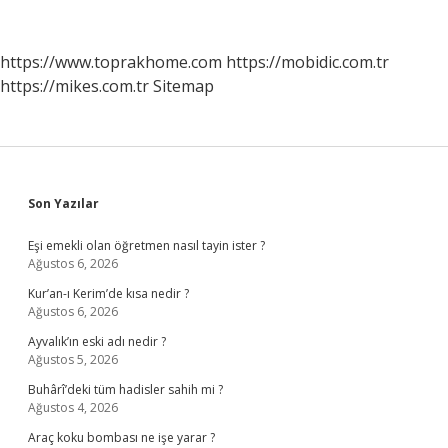
Yapan
Kişiye
Ne
https://www.toprakhome.com
https://mobidic.com.tr
Denir
https://mikes.com.tr
Sitemap
Sidebar
Son Yazılar
Eşi emekli olan öğretmen nasıl tayin ister ?
Ağustos 6, 2026
Kur’an-ı Kerim’de kısa nedir ?
Ağustos 6, 2026
Ayvalık’ın eski adı nedir ?
Ağustos 5, 2026
Buhârî’deki tüm hadisler sahih mi ?
Ağustos 4, 2026
Araç koku bombası ne işe yarar ?