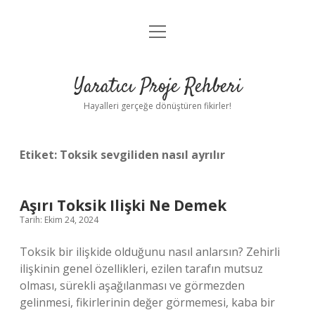
menüyü
Anasayfa
aç
Gizlilik Politikası
Yaratıcı Proje Rehberi
Yasal Uyarı
Hayalleri gerçeğe dönüştüren fikirler!
Hakkımızda
Etiket:
Toksik sevgiliden nasıl ayrılır
Aşırı Toksik Ilişki Ne Demek
Tarih: Ekim 24, 2024
Toksik bir ilişkide olduğunu nasıl anlarsın? Zehirli
ilişkinin genel özellikleri, ezilen tarafın mutsuz
olması, sürekli aşağılanması ve görmezden
gelinmesi, fikirlerinin değer görmemesi, kaba bir