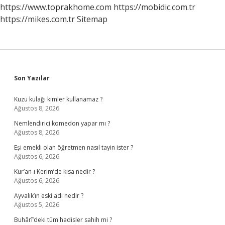
https://www.toprakhome.com
https://mobidic.com.tr
https://mikes.com.tr
Sitemap
Sidebar
Son Yazılar
Kuzu kulağı kimler kullanamaz ?
Ağustos 8, 2026
Nemlendirici komedon yapar mı ?
Ağustos 8, 2026
Eşi emekli olan öğretmen nasıl tayin ister ?
Ağustos 6, 2026
Kur’an-ı Kerim’de kısa nedir ?
Ağustos 6, 2026
Ayvalık’ın eski adı nedir ?
Ağustos 5, 2026
Buhârî’deki tüm hadisler sahih mi ?