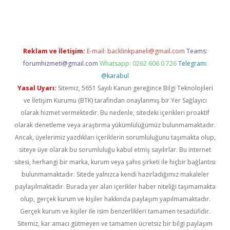
riş
famecasino giriş
ilbet giriş adresi
www.betexper.xyz/
Reklam ve İletişim:
E-mail:
backlinkpaneli@gmail.com
Teams:
forumhizmeti@gmail.com
Whatsapp: 0262 606 0 726
Telegram:
@karabul
Yasal Uyarı:
Sitemiz, 5651 Sayılı Kanun gereğince Bilgi Teknolojileri
ve İletişim Kurumu (BTK) tarafından onaylanmış bir Yer Sağlayıcı
olarak hizmet vermektedir. Bu nedenle, sitedeki içerikleri proaktif
olarak denetleme veya araştırma yükümlülüğümüz bulunmamaktadır.
Ancak, üyelerimiz yazdıkları içeriklerin sorumluluğunu taşımakta olup,
siteye üye olarak bu sorumluluğu kabul etmiş sayılırlar. Bu internet
sitesi, herhangi bir marka, kurum veya şahıs şirketi ile hiçbir bağlantısı
bulunmamaktadır. Sitede yalnızca kendi hazırladığımız makaleler
paylaşılmaktadır. Burada yer alan içerikler haber niteliği taşımamakta
olup, gerçek kurum ve kişiler hakkında paylaşım yapılmamaktadır.
Gerçek kurum ve kişiler ile isim benzerlikleri tamamen tesadüfidir.
Sitemiz, kar amacı gütmeyen ve tamamen ücretsiz bir bilgi paylaşım