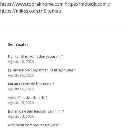
Döneriz
https://www.toprakhome.com
https://mobidic.com.tr
https://mikes.com.tr
Sitemap
Sidebar
Son Yazılar
Nemlendirici komedon yapar mı ?
Ağustos 8, 2026
Eşi emekli olan öğretmen nasıl tayin ister ?
Ağustos 6, 2026
Kur’an-ı Kerim’de kısa nedir ?
Ağustos 6, 2026
Ayvalık’ın eski adı nedir ?
Ağustos 5, 2026
Buhârî’deki tüm hadisler sahih mi ?
Ağustos 4, 2026
Araç koku bombası ne işe yarar ?