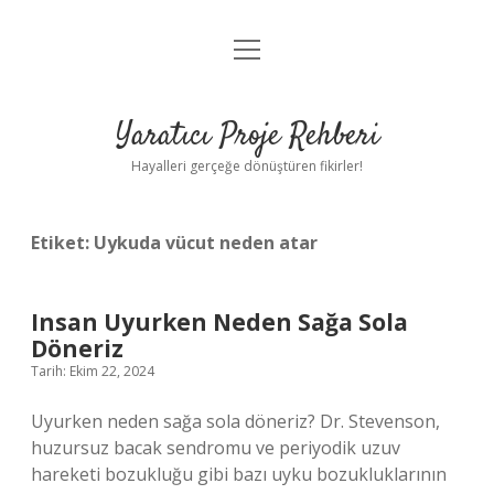
menüyü
Anasayfa
aç
Gizlilik Politikası
Yaratıcı Proje Rehberi
Yasal Uyarı
Hayalleri gerçeğe dönüştüren fikirler!
Hakkımızda
Etiket:
Uykuda vücut neden atar
Insan Uyurken Neden Sağa Sola
Döneriz
Tarih: Ekim 22, 2024
Uyurken neden sağa sola döneriz? Dr. Stevenson,
huzursuz bacak sendromu ve periyodik uzuv
hareketi bozukluğu gibi bazı uyku bozukluklarının