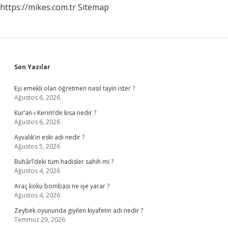
https://mikes.com.tr
Sitemap
Sidebar
Son Yazılar
Eşi emekli olan öğretmen nasıl tayin ister ?
Ağustos 6, 2026
Kur’an-ı Kerim’de kısa nedir ?
Ağustos 6, 2026
Ayvalık’ın eski adı nedir ?
Ağustos 5, 2026
Buhârî’deki tüm hadisler sahih mi ?
Ağustos 4, 2026
Araç koku bombası ne işe yarar ?
Ağustos 4, 2026
Zeybek oyununda giyilen kıyafetin adı nedir ?
Temmuz 29, 2026