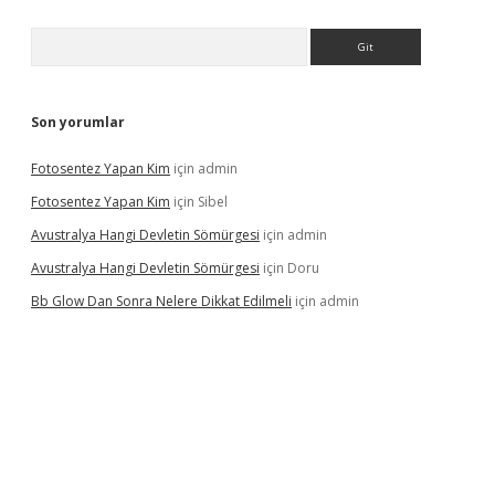
Arama
Son yorumlar
Fotosentez Yapan Kim
için
admin
Fotosentez Yapan Kim
için
Sibel
Avustralya Hangi Devletin Sömürgesi
için
admin
Avustralya Hangi Devletin Sömürgesi
için
Doru
Bb Glow Dan Sonra Nelere Dikkat Edilmeli
için
admin
i giriş
famecasino giriş
ilbet giriş adresi
www.betexper.xyz/