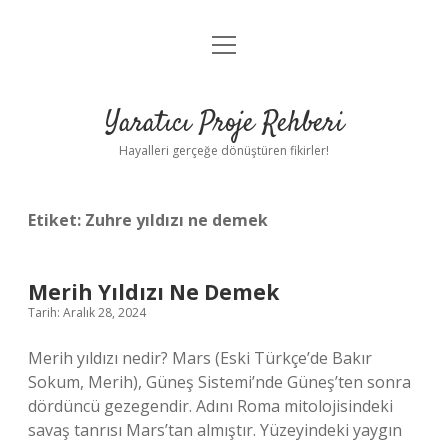
menüyü
Anasayfa
aç
Gizlilik Politikası
Yaratıcı Proje Rehberi
Yasal Uyarı
Hayalleri gerçeğe dönüştüren fikirler!
Hakkımızda
Etiket:
Zuhre yıldızı ne demek
Merih Yıldızı Ne Demek
Tarih: Aralık 28, 2024
Merih yıldızı nedir? Mars (Eski Türkçe’de Bakır
Sokum, Merih), Güneş Sistemi’nde Güneş’ten sonra
dördüncü gezegendir. Adını Roma mitolojisindeki
savaş tanrısı Mars’tan almıştır. Yüzeyindeki yaygın