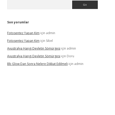
Arama
Son yorumlar
Fotosentez Yapan Kim
için
admin
Fotosentez Yapan Kim
için
Sibel
Avustralya Hangi Devletin Sömürgesi
için
admin
Avustralya Hangi Devletin Sömürgesi
için
Doru
Bb Glow Dan Sonra Nelere Dikkat Edilmeli
için
admin
iriş
famecasino giriş
ilbet giriş adresi
www.betexper.xyz/