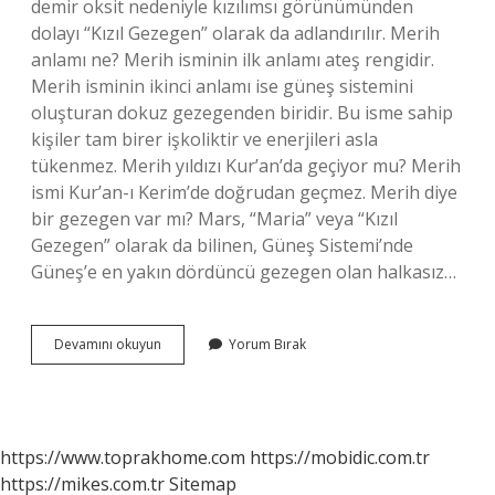
demir oksit nedeniyle kızılımsı görünümünden
dolayı “Kızıl Gezegen” olarak da adlandırılır. Merih
anlamı ne? Merih isminin ilk anlamı ateş rengidir.
Merih isminin ikinci anlamı ise güneş sistemini
oluşturan dokuz gezegenden biridir. Bu isme sahip
kişiler tam birer işkoliktir ve enerjileri asla
tükenmez. Merih yıldızı Kur’an’da geçiyor mu? Merih
ismi Kur’an-ı Kerim’de doğrudan geçmez. Merih diye
bir gezegen var mı? Mars, “Maria” veya “Kızıl
Gezegen” olarak da bilinen, Güneş Sistemi’nde
Güneş’e en yakın dördüncü gezegen olan halkasız…
Merih
Devamını okuyun
Yorum Bırak
Yıldızı
Ne
Demek
https://www.toprakhome.com
https://mobidic.com.tr
https://mikes.com.tr
Sitemap