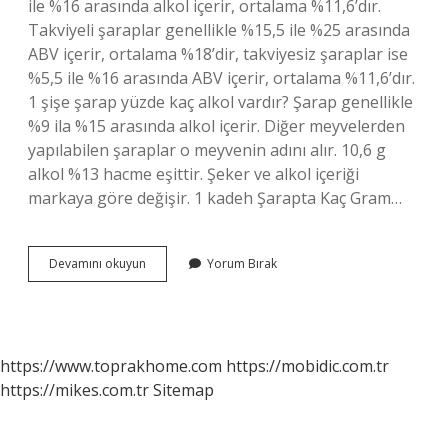
ile %16 arasında alkol içerir, ortalama %11,6’dır.
Takviyeli şaraplar genellikle %15,5 ile %25 arasında
ABV içerir, ortalama %18’dir, takviyesiz şaraplar ise
%5,5 ile %16 arasında ABV içerir, ortalama %11,6’dır.
1 şişe şarap yüzde kaç alkol vardır? Şarap genellikle
%9 ila %15 arasında alkol içerir. Diğer meyvelerden
yapılabilen şaraplar o meyvenin adını alır. 10,6 g
alkol %13 hacme eşittir. Şeker ve alkol içeriği
markaya göre değişir. 1 kadeh Şarapta Kaç Gram…
1
Devamını okuyun
Yorum Bırak
Litre
Şarapta
Ne
Kadar
Alkol
https://www.toprakhome.com
https://mobidic.com.tr
Var
https://mikes.com.tr
Sitemap