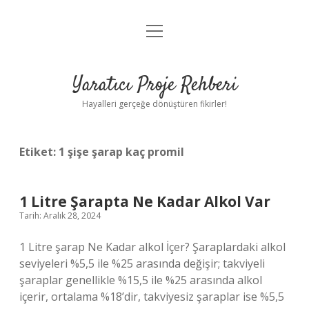
menüyü
Anasayfa
aç
Gizlilik Politikası
Yaratıcı Proje Rehberi
Yasal Uyarı
Hayalleri gerçeğe dönüştüren fikirler!
Hakkımızda
Etiket:
1 şişe şarap kaç promil
1 Litre Şarapta Ne Kadar Alkol Var
Tarih: Aralık 28, 2024
1 Litre şarap Ne Kadar alkol İçer? Şaraplardaki alkol
seviyeleri %5,5 ile %25 arasında değişir; takviyeli
şaraplar genellikle %15,5 ile %25 arasında alkol
içerir, ortalama %18’dir, takviyesiz şaraplar ise %5,5