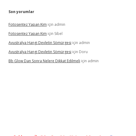
Son yorumlar
Fotosentez Yapan Kim
için
admin
Fotosentez Yapan Kim
için
Sibel
Avustralya Hangi Devletin Sömürgesi
için
admin
Avustralya Hangi Devletin Sömürgesi
için
Doru
Bb Glow Dan Sonra Nelere Dikkat Edilmeli
için
admin
iriş
famecasino giriş
ilbet giriş adresi
www.betexper.xyz/