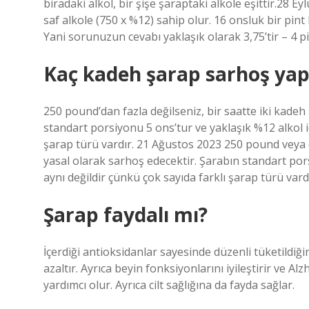
biradaki alkol, bir şişe şaraptaki alkole eşittir.28 Ey
saf alkole (750 x %12) sahip olur. 16 onsluk bir pint b
Yani sorunuzun cevabı yaklaşık olarak 3,75’tir – 4 pin
Kaç kadeh şarap sarhoş yap
250 pound’dan fazla değilseniz, bir saatte iki kadeh
standart porsiyonu 5 ons’tur ve yaklaşık %12 alkol i
şarap türü vardır. 21 Ağustos 2023 250 pound veya da
yasal olarak sarhoş edecektir. Şarabın standart por
aynı değildir çünkü çok sayıda farklı şarap türü vardı
Şarap faydalı mı?
İçerdiği antioksidanlar sayesinde düzenli tüketildiği
azaltır. Ayrıca beyin fonksiyonlarını iyileştirir ve 
yardımcı olur. Ayrıca cilt sağlığına da fayda sağlar.