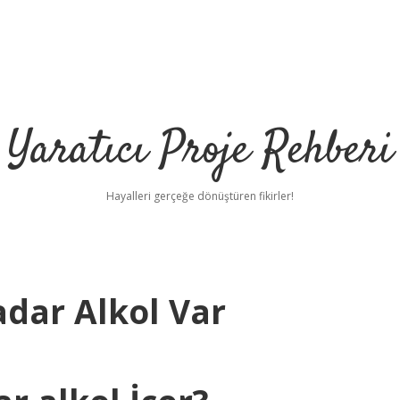
Yaratıcı Proje Rehberi
Hayalleri gerçeğe dönüştüren fikirler!
adar Alkol Var