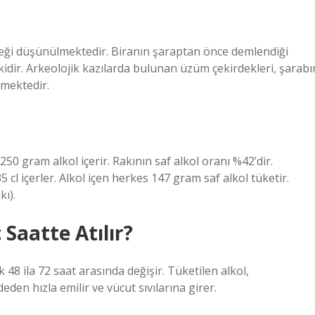
ceği düşünülmektedir. Biranın şaraptan önce demlendiği
skidir. Arkeolojik kazılarda bulunan üzüm çekirdekleri, şarabı
rmektedir.
ı 250 gram alkol içerir. Rakının saf alkol oranı %42’dir.
 cl içerler. Alkol içen herkes 147 gram saf alkol tüketir.
kı).
Saatte Atılır?
k 48 ila 72 saat arasında değişir. Tüketilen alkol,
eden hızla emilir ve vücut sıvılarına girer.