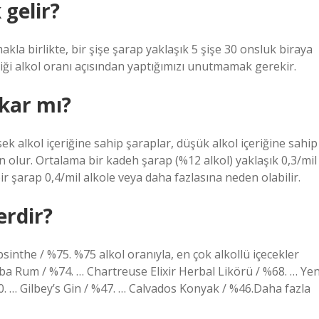
 gelir?
kla birlikte, bir şişe şarap yaklaşık 5 şişe 30 onsluk biraya
rdiği alkol oranı açısından yaptığımızı unutmamak gerekir.
kar mı?
sek alkol içeriğine sahip şaraplar, düşük alkol içeriğine sahip
olur. Ortalama bir kadeh şarap (%12 alkol) yaklaşık 0,3/mil
ir şarap 0,4/mil alkole veya daha fazlasına neden olabilir.
erdir?
sinthe / %75. %75 alkol oranıyla, en çok alkollü içecekler
uba Rum / %74. … Chartreuse Elixir Herbal Likörü / %68. … Yen
50. … Gilbey’s Gin / %47. … Calvados Konyak / %46.Daha fazla