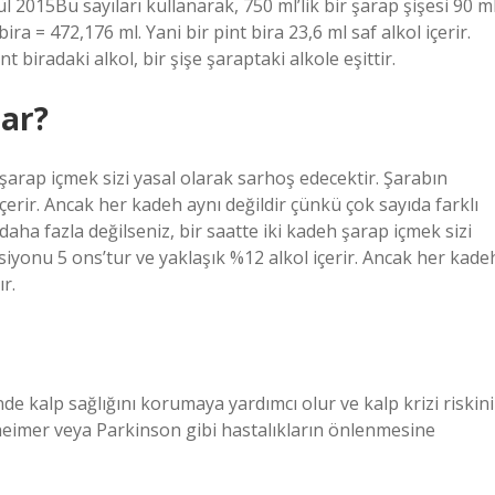
lül 2015Bu sayıları kullanarak, 750 ml’lik bir şarap şişesi 90 m
ira = 472,176 ml. Yani bir pint bira 23,6 ml saf alkol içerir.
t biradaki alkol, bir şişe şaraptaki alkole eşittir.
ar?
 şarap içmek sizi yasal olarak sarhoş edecektir. Şarabın
çerir. Ancak her kadeh aynı değildir çünkü çok sayıda farklı
ha fazla değilseniz, bir saatte iki kadeh şarap içmek sizi
siyonu 5 ons’tur ve yaklaşık %12 alkol içerir. Ancak her kade
r.
nde kalp sağlığını korumaya yardımcı olur ve kalp krizi riskini
Alzheimer veya Parkinson gibi hastalıkların önlenmesine