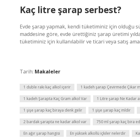
Kaç litre şarap serbest?
Evde şarap yapmak, kendi tüketiminiz için olduğu 
maddesine göre, evde ürettiğiniz şarap üretimi yılda
tüketiminiz için kullanılabilir ve ticari veya satış ama
Tarih:
Makaleler
1 duble rakı kaç alkol içerir
1 kadeh şarap Çevirmede Çıkar m
1 kadeh Şarapta Kaç Gram alkol Var
1 Litre şarap Ne Kadar al
1 şişe şarap kaç biraya denk gelir
1 şişe şarap kaç mldir
2 bardak şarapta ne kadar alkol var
750 ml şarap kaç bira e
En ağır şarap hangisi
En yüksek alkollü içkiler nelerdir
Ka