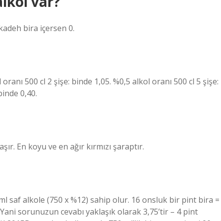
lkol var?
kadeh bira içersen 0.
 oranı 500 cl 2 şişe: binde 1,05. %0,5 alkol oranı 500 cl 5 şişe:
binde 0,40.
ır. En koyu ve en ağır kırmızı şaraptır.
 ml saf alkole (750 x %12) sahip olur. 16 onsluk bir pint bira =
r. Yani sorunuzun cevabı yaklaşık olarak 3,75’tir – 4 pint