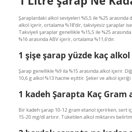
1 Litre şarap Ne Kada
Şaraplardaki alkol seviyeleri %5,5 ile %25 arasında d
alkol içerir, ortalama %18’dir, takviyesiz şaraplar is
Takviyeli şaraplar genellikle %15,5 ile %25 arasında 
%16 arasında ABV içerir, ortalama %11,6’dır.
1 şişe şarap yüzde kaç alkol
Şarap genellikle %9 ila %15 arasında alkol içerir. D
10,6 g alkol %13 hacme eşittir. Şeker ve alkol içeriğ
1 kadeh Şarapta Kaç Gram a
Bir kadeh şarap 10-12 gram etanol içerirken, sert içk
15-20 mg/dl artırır. Tüketilen alkol miktarını belirtme