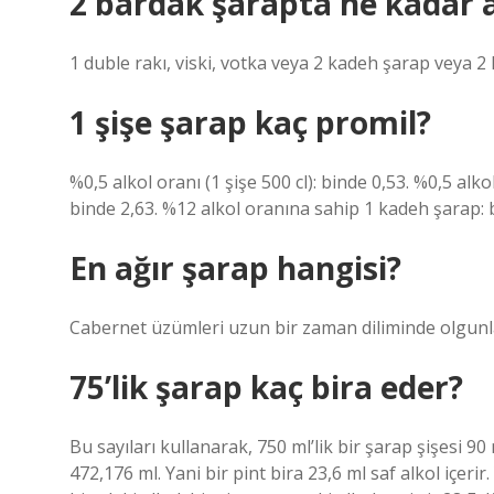
2 bardak şarapta ne kadar a
1 duble rakı, viski, votka veya 2 kadeh şarap veya 2 
1 şişe şarap kaç promil?
%0,5 alkol oranı (1 şişe 500 cl): binde 0,53. %0,5 alkol
binde 2,63. %12 alkol oranına sahip 1 kadeh şarap: 
En ağır şarap hangisi?
Cabernet üzümleri uzun bir zaman diliminde olgunlaş
75’lik şarap kaç bira eder?
Bu sayıları kullanarak, 750 ml’lik bir şarap şişesi 90
472,176 ml. Yani bir pint bira 23,6 ml saf alkol içeri