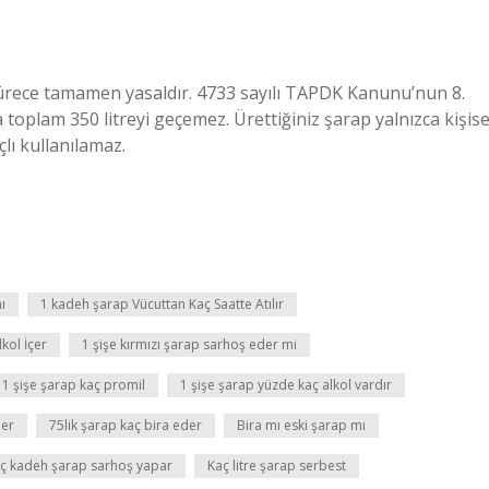
sürece tamamen yasaldır. 4733 sayılı TAPDK Kanunu’nun 8.
 toplam 350 litreyi geçemez. Ürettiğiniz şarap yalnızca kişise
çlı kullanılamaz.
ı
1 kadeh şarap Vücuttan Kaç Saatte Atılır
kol İçer
1 şişe kırmızı şarap sarhoş eder mi
1 şişe şarap kaç promil
1 şişe şarap yüzde kaç alkol vardır
der
75lik şarap kaç bira eder
Bira mı eski şarap mı
ç kadeh şarap sarhoş yapar
Kaç litre şarap serbest