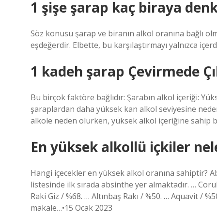
1 şişe şarap kaç biraya denk
Söz konusu şarap ve biranın alkol oranına bağlı olma
eşdeğerdir. Elbette, bu karşılaştırmayı yalnızca içe
1 kadeh şarap Çevirmede Çı
Bu birçok faktöre bağlıdır: Şarabın alkol içeriği: Yük
şaraplardan daha yüksek kan alkol seviyesine neden 
alkole neden olurken, yüksek alkol içeriğine sahip b
En yüksek alkollü içkiler nel
Hangi içecekler en yüksek alkol oranına sahiptir? Ab
listesinde ilk sırada absinthe yer almaktadır. … Cor
Raki Giz / %68. … Altınbaş Rakı / %50. … Aquavit / %
makale…•15 Ocak 2023