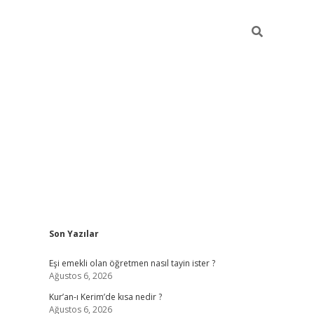
Sidebar
Son Yazılar
ilbet yeni giriş
famecasino
Eşi emekli olan öğretmen nasıl tayin ister ?
Ağustos 6, 2026
Kur’an-ı Kerim’de kısa nedir ?
Ağustos 6, 2026