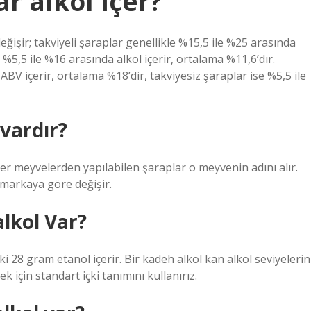
r alkol İçer?
eğişir; takviyeli şaraplar genellikle %15,5 ile %25 arasında
e %5,5 ile %16 arasında alkol içerir, ortalama %11,6’dır.
ABV içerir, ortalama %18’dir, takviyesiz şaraplar ise %5,5 ile
 vardır?
iğer meyvelerden yapılabilen şaraplar o meyvenin adını alır.
i markaya göre değişir.
lkol Var?
i 28 gram etanol içerir. Bir kadeh alkol kan alkol seviyelerin
k için standart içki tanımını kullanırız.