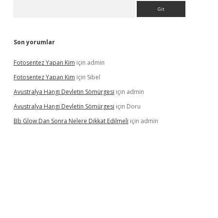
Arama
Son yorumlar
Fotosentez Yapan Kim
için
admin
Fotosentez Yapan Kim
için
Sibel
Avustralya Hangi Devletin Sömürgesi
için
admin
Avustralya Hangi Devletin Sömürgesi
için
Doru
Bb Glow Dan Sonra Nelere Dikkat Edilmeli
için
admin
riş
famecasino giriş
ilbet giriş adresi
www.betexper.xyz/