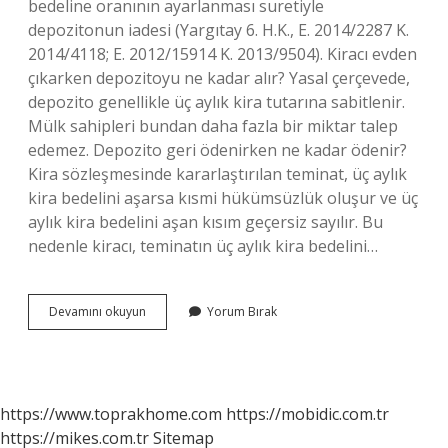
bedeline oranının ayarlanması suretiyle
depozitonun iadesi (Yargıtay 6. H.K., E. 2014/2287 K.
2014/4118; E. 2012/15914 K. 2013/9504). Kiracı evden
çıkarken depozitoyu ne kadar alır? Yasal çerçevede,
depozito genellikle üç aylık kira tutarına sabitlenir.
Mülk sahipleri bundan daha fazla bir miktar talep
edemez. Depozito geri ödenirken ne kadar ödenir?
Kira sözleşmesinde kararlaştırılan teminat, üç aylık
kira bedelini aşarsa kısmi hükümsüzlük oluşur ve üç
aylık kira bedelini aşan kısım geçersiz sayılır. Bu
nedenle kiracı, teminatın üç aylık kira bedelini…
Kiracı
Devamını okuyun
Yorum Bırak
Depozito
Iadesi
Nasıl
Hesaplanır
https://www.toprakhome.com
https://mobidic.com.tr
https://mikes.com.tr
Sitemap