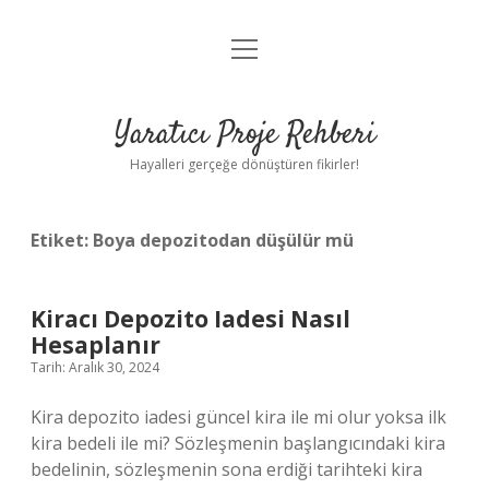
menüyü
Anasayfa
aç
Gizlilik Politikası
Yaratıcı Proje Rehberi
Yasal Uyarı
Hayalleri gerçeğe dönüştüren fikirler!
Hakkımızda
Etiket:
Boya depozitodan düşülür mü
Kiracı Depozito Iadesi Nasıl
Hesaplanır
Tarih: Aralık 30, 2024
Kira depozito iadesi güncel kira ile mi olur yoksa ilk
kira bedeli ile mi? Sözleşmenin başlangıcındaki kira
bedelinin, sözleşmenin sona erdiği tarihteki kira